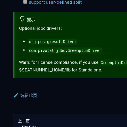
support user-defined split
提示
Optional jdbc drivers:
org.postgresql.Driver
com.pivotal.jdbc.GreenplumDriver
Warn: for license compliance, if you use
GreenplumDr
$SEATNUNNEL_HOME/lib for Standalone.
编辑此页
上一页