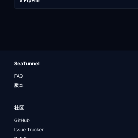
FtpFile
SeaTunnel
FAQ
版本
社区
GitHub
Issue Tracker