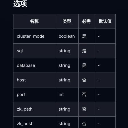
选项
名称
类型
必需
默认值
cluster_mode
boolean
是
-
sql
string
是
-
database
string
是
-
host
string
否
-
port
int
否
-
zk_path
string
否
-
zk_host
string
否
-