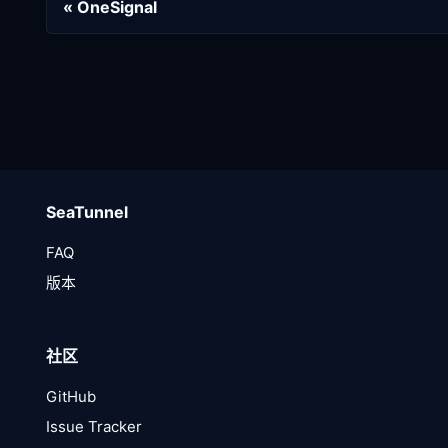
OneSignal
SeaTunnel
FAQ
版本
社区
GitHub
Issue Tracker