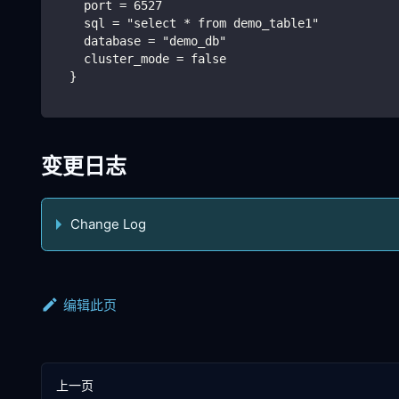
    port = 6527
    sql = "select * from demo_table1"
    database = "demo_db"
    cluster_mode = false
  }
变更日志
Change Log
编辑此页
上一页