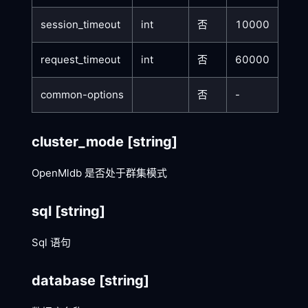
session_timeout
int
否
10000
request_timeout
int
否
60000
common-options
否
-
cluster_mode
[string]
OpenMldb 是否处于群集模式
sql
[string]
Sql 语句
database
[string]