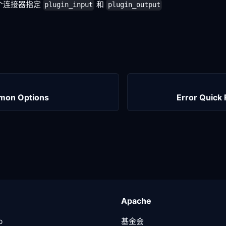
个连接器指定
和
plugin_input
plugin_output
mon Options
Error Quick
Apache
b
基金会