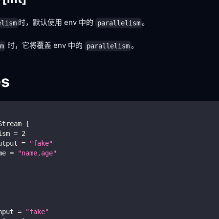
时，默认使用 env 中的
。
elism
parallelism
时，它将覆盖 env 中的
。
sm
parallelism
es
Stream 
{
ism 
=
2
utput 
=
"fake"
me 
=
"name,age"
nput 
=
"fake"