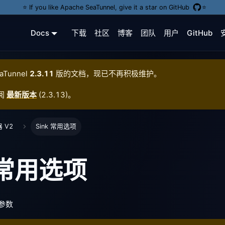
⭐️ If you like Apache SeaTunnel, give it a star on GitHub
⭐️
Docs
下载
社区
博客
团队
用户
GitHub
aTunnel
2.3.11
版的文档，现已不再积极维护。
阅
最新版本
(
2.3.13
)。
 V2
Sink 常用选项
k 常用选项
用参数