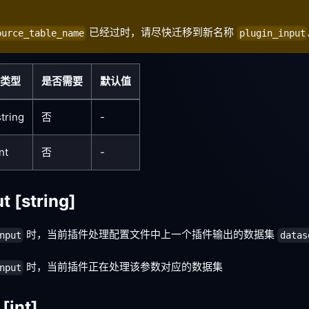
已经过时，请尽快迁移到新名称
ource_table_name
plugin_input
类型
是否需要
默认值
string
否
-
nt
否
-
ut
[string]
时，当前插件处理配置文件中上一个插件输出的数据集
nput
datas
时，当前插件正在处理该参数对应的数据集
nput
m
[int]