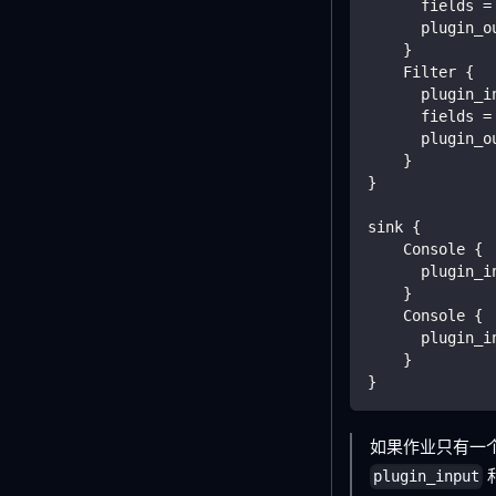
      fields 
=
      plugin_o
}
    Filter 
{
      plugin_i
      fields 
=
      plugin_o
}
}
sink 
{
    Console 
{
      plugin_i
}
    Console 
{
      plugin_i
}
}
如果作业只有一个 
plugin_input