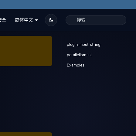
安全
简体中文
plugin_input string
parallelism int
Examples