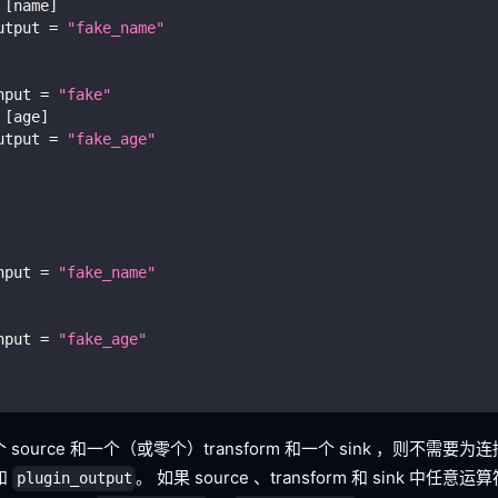
[
name
]
utput 
=
"fake_name"
nput 
=
"fake"
[
age
]
utput 
=
"fake_age"
nput 
=
"fake_name"
nput 
=
"fake_age"
source 和一个（或零个）transform 和一个 sink ，则不需要为
和
。 如果 source 、transform 和 sink 中
plugin_output