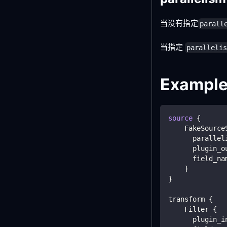
当没有指定
parall
当指定
paralleli
Exampl
source
{
    FakeSource
      parallel
      plugin_o
      field_na
}
}
transform 
{
    Filter 
{
      plugin_i