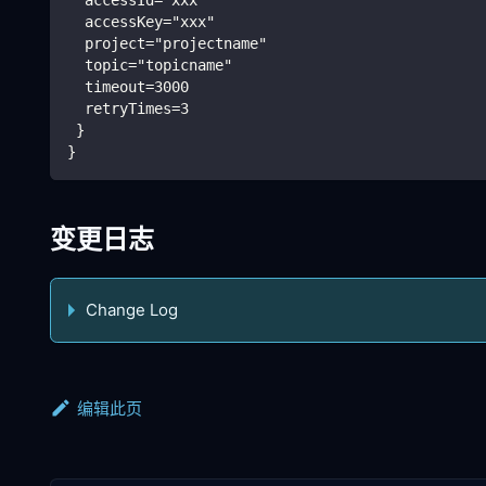
  accessKey="xxx"
  project="projectname"
  topic="topicname"
  timeout=3000
  retryTimes=3
 }
}
变更日志
Change Log
编辑此页