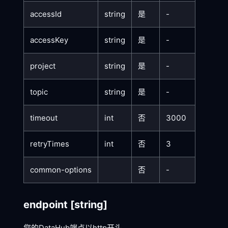
accessId
string
是
-
accessKey
string
是
-
project
string
是
-
topic
string
是
-
timeout
int
否
3000
retryTimes
int
否
3
common-options
否
-
endpoint
[string]
您的DataHub端点以http开头