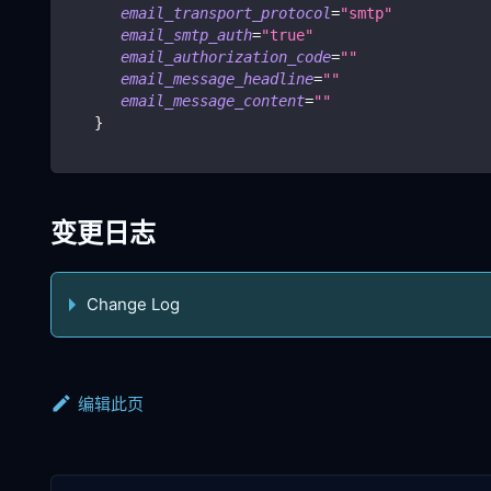
email_transport_protocol
=
"smtp"
email_smtp_auth
=
"true"
email_authorization_code
=
""
email_message_headline
=
""
email_message_content
=
""
}
变更日志
Change Log
编辑此页