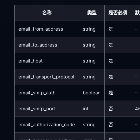
名称
类型
是否必须
默
email_from_address
string
是
-
email_to_address
string
是
-
email_host
string
是
-
email_transport_protocol
string
是
-
email_smtp_auth
boolean
是
-
email_smtp_port
int
否
4
email_authorization_code
string
否
-