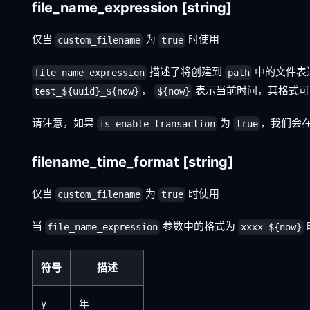
file_name_expression
[string]
仅当
为
时使用
custom_filename
true
描述了将创建到
中的文件表
file_name_expression
path
，
表示当前时间，其格式可
test_${uuid}_${now}
${now}
请注意，如果
为
，我们会
is_enable_transaction
true
filename_time_format
[string]
仅当
为
时使用
custom_filename
true
当
参数中的格式为
file_name_expression
xxxx-${now}
符号
描述
y
年