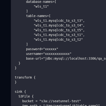
      database-names=[
          "wls_t1"
      ]
      table-names=[
          "wls_t1.mysqlcdc_to_s3_t3",
          "wls_t1.mysqlcdc_to_s3_t4",
          "wls_t1.mysqlcdc_to_s3_t5",
          "wls_t1.mysqlcdc_to_s3_t1",
          "wls_t1.mysqlcdc_to_s3_t2"
      ]
      password="xxxxxx"
      username="xxxxxxxxxxxxx"
      base-url="jdbc:mysql://localhost:3306/qa_s
  }
}
transform {
}
sink {
  S3File {
    bucket = "s3a://seatunnel-test"
    tmp_path = "/tmp/seatunnel/${table_name}"