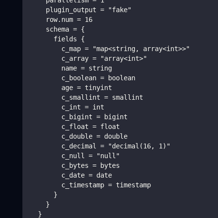
    parallelism = 1
    plugin_output = "fake"
    row.num = 16
    schema = {
      fields {
        c_map = "map<string, array<int>>"
        c_array = "array<int>"
        name = string
        c_boolean = boolean
        age = tinyint
        c_smallint = smallint
        c_int = int
        c_bigint = bigint
        c_float = float
        c_double = double
        c_decimal = "decimal(16, 1)"
        c_null = "null"
        c_bytes = bytes
        c_date = date
        c_timestamp = timestamp
      }
    }
  }