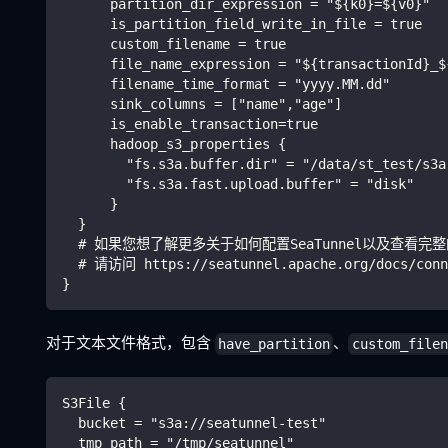
      partition_dir_expression = "${k0}=${v0}"
      is_partition_field_write_in_file = true
      custom_filename = true
      file_name_expression = "${transactionId}_$
      filename_time_format = "yyyy.MM.dd"
      sink_columns = ["name","age"]
      is_enable_transaction=true
      hadoop_s3_properties {
        "fs.s3a.buffer.dir" = "/data/st_test/s3a
        "fs.s3a.fast.upload.buffer" = "disk"
      }
  }
  # 如果您想了解更多关于如何配置SeaTunnel以及查看
  # 请访问 https://seatunnel.apache.org/docs/conn
}
对于文本文件格式，包含
、
have_partition
custom_filen
S3File {
  bucket = "s3a://seatunnel-test"
  tmp_path = "/tmp/seatunnel"