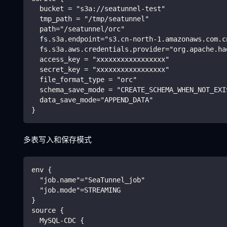
  bucket = "s3a://seatunnel-test"
  tmp_path = "/tmp/seatunnel"
  path="/seatunnel/orc"
  fs.s3a.endpoint="s3.cn-north-1.amazonaws.com.c
  fs.s3a.aws.credentials.provider="org.apache.ha
  access_key = "xxxxxxxxxxxxxxxxx"
  secret_key = "xxxxxxxxxxxxxxxxx"
  file_format_type = "orc"
  schema_save_mode = "CREATE_SCHEMA_WHEN_NOT_EXI
  data_save_mode="APPEND_DATA"
}
多表写入和保存模式
env {
  "job.name"="SeaTunnel_job"
  "job.mode"=STREAMING
}
source {
  MySQL-CDC {