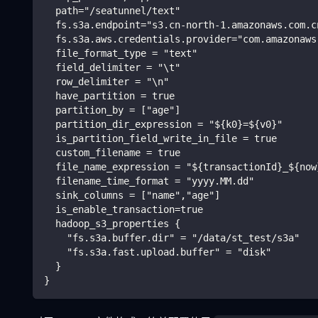
  path="/seatunnel/text"
  fs.s3a.endpoint="s3.cn-north-1.amazonaws.com.c
  fs.s3a.aws.credentials.provider="com.amazonaws
  file_format_type = "text"
  field_delimiter = "\t"
  row_delimiter = "\n"
  have_partition = true
  partition_by = ["age"]
  partition_dir_expression = "${k0}=${v0}"
  is_partition_field_write_in_file = true
  custom_filename = true
  file_name_expression = "${transactionId}_${now
  filename_time_format = "yyyy.MM.dd"
  sink_columns = ["name","age"]
  is_enable_transaction=true
  hadoop_s3_properties {
    "fs.s3a.buffer.dir" = "/data/st_test/s3a"
    "fs.s3a.fast.upload.buffer" = "disk"
  }
}