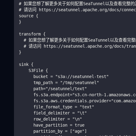
# 如果您想了解更多关于如何配置SeaTunnel以及查看完整
# 请访问 https://seatunnel.apache.org/docs/connec
source {
}
transform {
  # 如果您想了解更多关于如何配置SeaTunnel以及查看
  # 请访问 https://seatunnel.apache.org/docs/tran
}
sink {
    S3File {
      bucket = "s3a://seatunnel-test"
      tmp_path = "/tmp/seatunnel"
      path="/seatunnel/text"
      fs.s3a.endpoint="s3.cn-north-1.amazonaws.c
      fs.s3a.aws.credentials.provider="com.amazo
      file_format_type = "text"
      field_delimiter = "\t"
      row_delimiter = "\n"
      have_partition = true
      partition_by = ["age"]