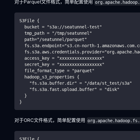
对于Parquet文件格式，简单配置使用
org.apache.hadoop
S3File {
  bucket = "s3a://seatunnel-test"
  tmp_path = "/tmp/seatunnel"
  path="/seatunnel/parquet"
  fs.s3a.endpoint="s3.cn-north-1.amazonaws.com.c
  fs.s3a.aws.credentials.provider="org.apache.ha
  access_key = "xxxxxxxxxxxxxxxxx"
  secret_key = "xxxxxxxxxxxxxxxxx"
  file_format_type = "parquet"
  hadoop_s3_properties {
    "fs.s3a.buffer.dir" = "/data/st_test/s3a"
    "fs.s3a.fast.upload.buffer" = "disk"
  }
}
对于ORC文件格式，简单配置使用
org.apache.hadoop.fs
S3File {