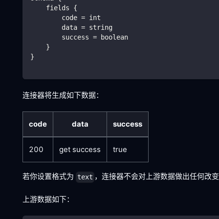
    fields {
        code = int
        data = string
        success = boolean
    }
}
连接器将生成如下数据：
code
data
success
200
get success
true
若你设置格式为
，连接器不会对上游数据做出任何改
text
上游数据如下：