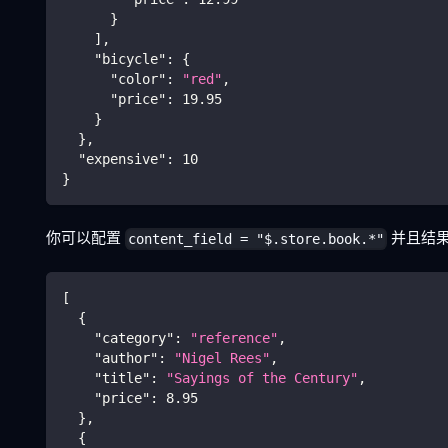
}
]
,
"bicycle"
:
{
"color"
:
"red"
,
"price"
:
19.95
}
}
,
"expensive"
:
10
}
你可以配置
并且结
content_field = "$.store.book.*"
[
{
"category"
:
"reference"
,
"author"
:
"Nigel Rees"
,
"title"
:
"Sayings of the Century"
,
"price"
:
8.95
}
,
{