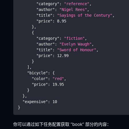
"category"
:
"reference"
,
"author"
:
"Nigel Rees"
,
"title"
:
"Sayings of the Century"
,
"price"
:
8.95
}
,
{
"category"
:
"fiction"
,
"author"
:
"Evelyn Waugh"
,
"title"
:
"Sword of Honour"
,
"price"
:
12.99
}
]
,
"bicycle"
:
{
"color"
:
"red"
,
"price"
:
19.95
}
}
,
"expensive"
:
10
}
你可以通过如下任务配置获取 “book” 部分的内容：