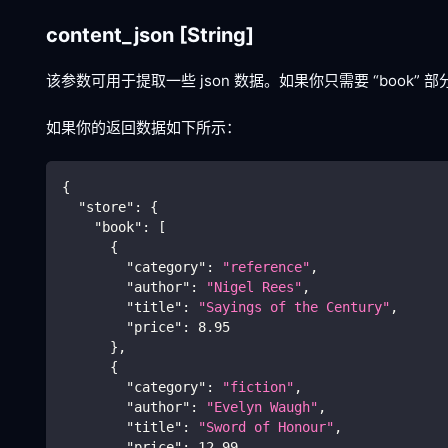
content_json
[String]
该参数可用于提取一些 json 数据。如果你只需要 “book”
如果你的返回数据如下所示：
{
"store"
:
{
"book"
:
[
{
"category"
:
"reference"
,
"author"
:
"Nigel Rees"
,
"title"
:
"Sayings of the Century"
,
"price"
:
8.95
}
,
{
"category"
:
"fiction"
,
"author"
:
"Evelyn Waugh"
,
"title"
:
"Sword of Honour"
,
"price"
:
12.99