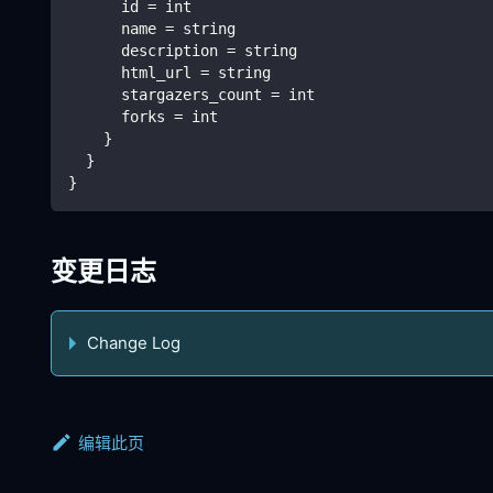
      id = int
      name = string
      description = string
      html_url = string
      stargazers_count = int
      forks = int
    }
  }
}
变更日志
Change Log
编辑此页