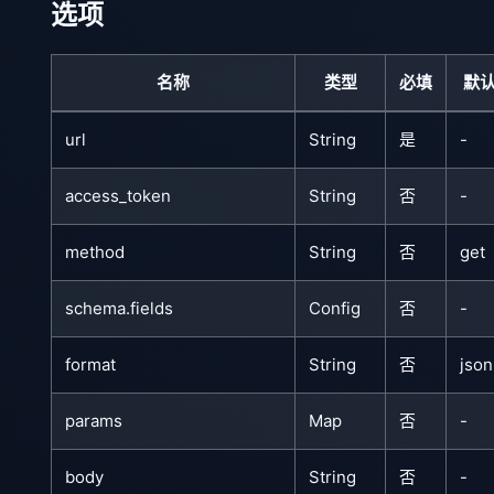
选项
名称
类型
必填
默
url
String
是
-
access_token
String
否
-
method
String
否
get
schema.fields
Config
否
-
format
String
否
json
params
Map
否
-
body
String
否
-