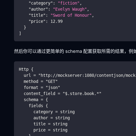
"category"
:
"fiction"
,
"author"
:
"Evelyn Waugh"
,
"title"
:
"Sword of Honour"
,
"price"
:
12.99
}
]
然后你可以通过更简单的 schema 配置获取所需的结果，例
Http {
  url = "http://mockserver:1080/contentjson/mock
  method = "GET"
  format = "json"
  content_field = "$.store.book.*"
  schema = {
    fields {
      category = string
      author = string
      title = string
      price = string