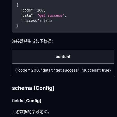
{
"code"
:
200
,
"data"
:
"get success"
,
"success"
:
true
}
连接器将生成如下数据：
content
{"code": 200, "data": "get success", "success": true}
schema
[Config]
fields
[Config]
上游数据的字段定义。