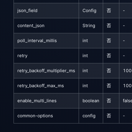
json_field
Config
否
-
content_json
String
否
-
poll_interval_millis
int
否
-
retry
int
否
-
retry_backoff_multiplier_ms
int
否
100
retry_backoff_max_ms
int
否
100
enable_multi_lines
boolean
否
fals
common-options
config
否
-