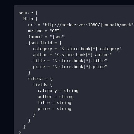
source {
  Http {
    url = "http://mockserver:1080/jsonpath/mock"
    method = "GET"
    format = "json"
    json_field = {
      category = "$.store.book[*].category"
      author = "$.store.book[*].author"
      title = "$.store.book[*].title"
      price = "$.store.book[*].price"
    }
    schema = {
      fields {
        category = string
        author = string
        title = string
        price = string
      }
    }
  }
}