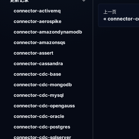
connector-activemq
上一页
connector-c
connector-aerospike
connector-amazondynamodb
connector-amazonsqs
connector-assert
connector-cassandra
connector-cdc-base
connector-cdc-mongodb
connector-cdc-mysql
connector-cdc-opengauss
connector-cdc-oracle
connector-cdc-postgres
connector-cdc-sqlserver