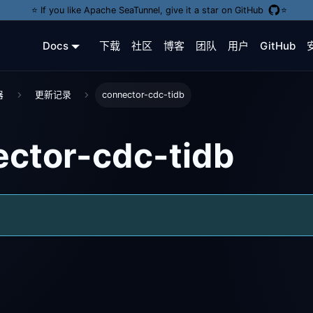
⭐️ If you like Apache SeaTunnel, give it a star on GitHub
⭐️
Docs
下载
社区
博客
团队
用户
GitHub
器
更新记录
connector-cdc-tidb
ctor-cdc-tidb