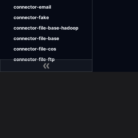
connector-email
connector-fake
connector-file-base-hadoop
connector-file-base
connector-file-cos
connector-file-ftp
connector-file-hadoop
connector-file-jindo-oss
connector-file-local
SeaTunnel
社区
connector-file-obs
FAQ
GitHu
connector-file-oss-jindo
版本
Issue 
connector-file-oss
Pull 
connector-file-s3