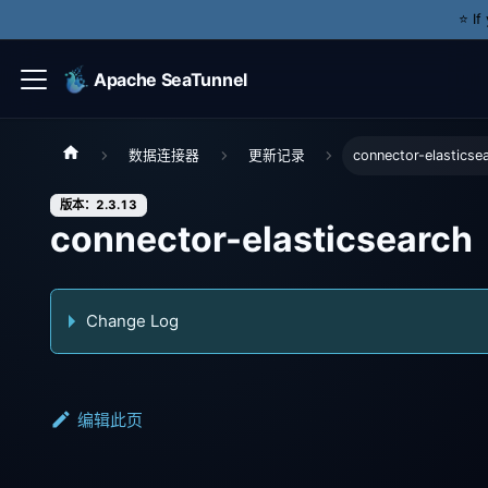
⭐️ I
Apache SeaTunnel
数据连接器
更新记录
connector-elasticse
版本：2.3.13
connector-elasticsearch
Change Log
编辑此页