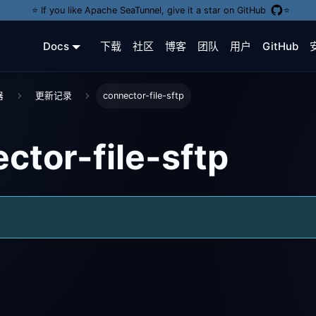
⭐️ If you like Apache SeaTunnel, give it a star on GitHub
⭐️
Docs
下载
社区
博客
团队
用户
GitHub
器
更新记录
connector-file-sftp
ctor-file-sftp