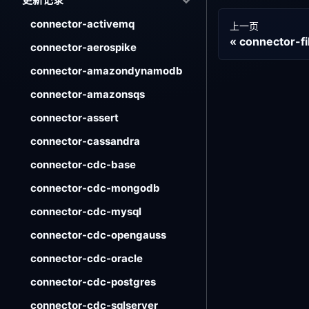
connector-activemq
上一页
connector-fi
connector-aerospike
connector-amazondynamodb
connector-amazonsqs
connector-assert
connector-cassandra
connector-cdc-base
connector-cdc-mongodb
connector-cdc-mysql
connector-cdc-opengauss
connector-cdc-oracle
connector-cdc-postgres
connector-cdc-sqlserver