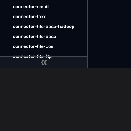
connector-email
connector-fake
connector-file-base-hadoop
connector-file-base
connector-file-cos
connector-file-ftp
connector-file-hadoop
connector-file-jindo-oss
connector-file-local
SeaTunnel
社区
connector-file-obs
FAQ
GitHu
connector-file-oss-jindo
版本
Issue 
connector-file-oss
Pull 
connector-file-s3