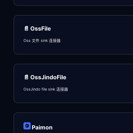
📄️
OssFile
Oss 文件 sink 连接器
📄️
OssJindoFile
OssJindo file sink 连接器
Paimon