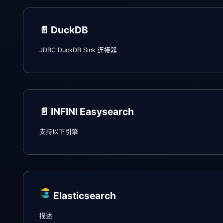
📄️
DuckDB
JDBC DuckDB Sink 连接器
📄️
INFINI Easysearch
支持以下引擎
Elasticsearch
描述