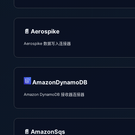
📄️
Aerospike
Aerospike 数据写入连接器
AmazonDynamoDB
Amazon DynamoDB 接收器连接器
📄️
AmazonSqs