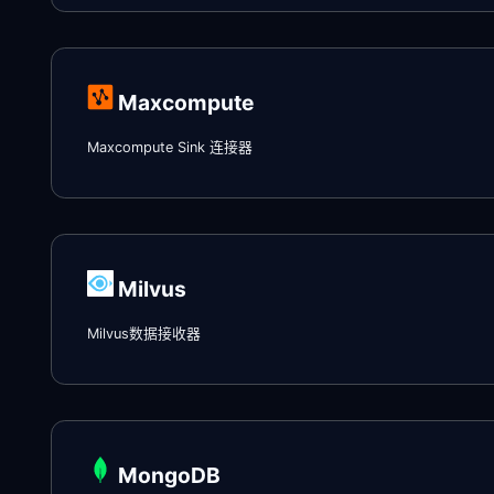
Maxcompute
Maxcompute Sink 连接器
Milvus
Milvus数据接收器
MongoDB