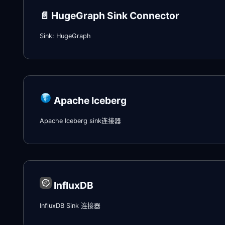
📄️
HugeGraph Sink Connector
Sink: HugeGraph
Apache Iceberg
Apache Iceberg sink连接器
InfluxDB
InfluxDB Sink 连接器