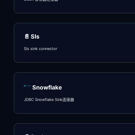
📄️
Sls
Sls sink connector
Snowflake
JDBC Snowflake Sink连接器