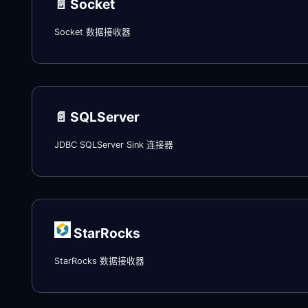
📄️
Socket
Socket 数据接收器
📄️
SQLServer
JDBC SQLServer Sink 连接器
StarRocks
StarRocks 数据接收器