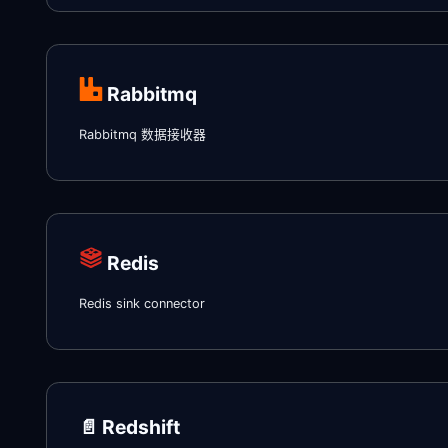
Rabbitmq
Rabbitmq 数据接收器
Redis
Redis sink connector
📄️
Redshift