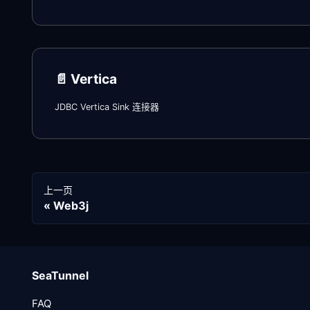
📄️
Vertica
JDBC Vertica Sink 连接器
上一页
Web3j
SeaTunnel
FAQ