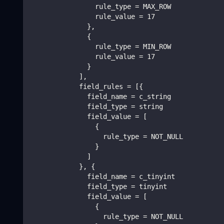
                rule_type = MAX_ROW
                rule_value = 17
              },
              {
                rule_type = MIN_ROW
                rule_value = 17
              }
            ],
            field_rules = [{
              field_name = c_string
              field_type = string
              field_value = [
                {
                  rule_type = NOT_NULL
                }
              ]
            }, {
              field_name = c_tinyint
              field_type = tinyint
              field_value = [
                {
                  rule_type = NOT_NULL