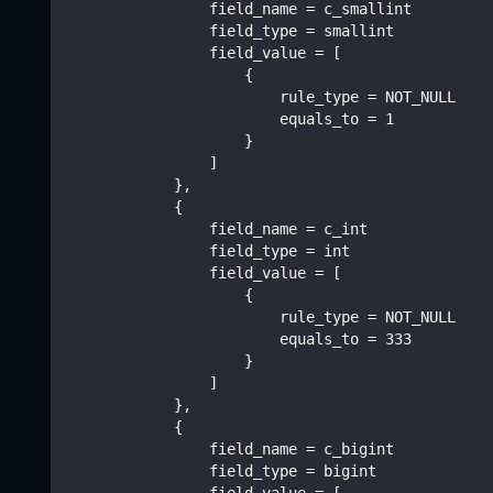
                field_name = c_smallint
                field_type = smallint
                field_value = [
                    {
                        rule_type = NOT_NULL
                        equals_to = 1
                    }
                ]
            },
            {
                field_name = c_int
                field_type = int
                field_value = [
                    {
                        rule_type = NOT_NULL
                        equals_to = 333
                    }
                ]
            },
            {
                field_name = c_bigint
                field_type = bigint