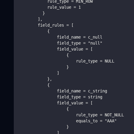
            rule_type = MIN_ROW
            rule_value = 1
          }
        ],
        field_rules = [
            {
                field_name = c_null
                field_type = "null"
                field_value = [
                    {
                        rule_type = NULL
                    }
                ]
            },
            {
                field_name = c_string
                field_type = string
                field_value = [
                    {
                        rule_type = NOT_NULL
                        equals_to = "AAA"
                    }
                ]