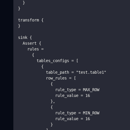
  }
}
transform {
}
sink {
  Assert {
    rules =
      {
        tables_configs = [
          {
            table_path = "test.table1"
            row_rules = [
              {
                rule_type = MAX_ROW
                rule_value = 16
              },
              {
                rule_type = MIN_ROW
                rule_value = 16
              }