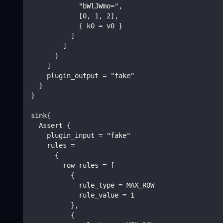
            "bWlJWmo=",
            [0, 1, 2],
            { k0 = v0 }
          ]
        ]
      }
    ]
    plugin_output = "fake"
  }
}
sink{
  Assert {
    plugin_input = "fake"
    rules =
      {
        row_rules = [
          {
            rule_type = MAX_ROW
            rule_value = 1
          },
          {