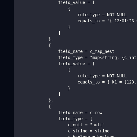
                field_value = [
                    {
                        rule_type = NOT_NULL
                        equals_to = "{ 12:01:26 
                    }
                ]
            },
            {
                field_name = c_map_nest
                field_type = "map<string, {c_int
                field_value = [
                    {
                        rule_type = NOT_NULL
                        equals_to = { k1 = [123,
                    }
                ]
            },
            {
                field_name = c_row
                field_type = {
                    c_null = "null"
                    c_string = string