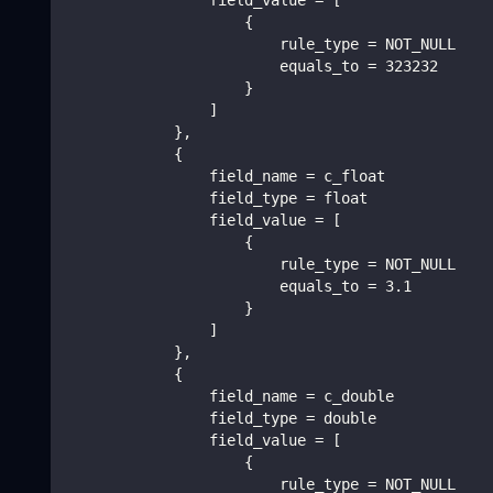
                field_value = [
                    {
                        rule_type = NOT_NULL
                        equals_to = 323232
                    }
                ]
            },
            {
                field_name = c_float
                field_type = float
                field_value = [
                    {
                        rule_type = NOT_NULL
                        equals_to = 3.1
                    }
                ]
            },
            {
                field_name = c_double
                field_type = double
                field_value = [
                    {
                        rule_type = NOT_NULL