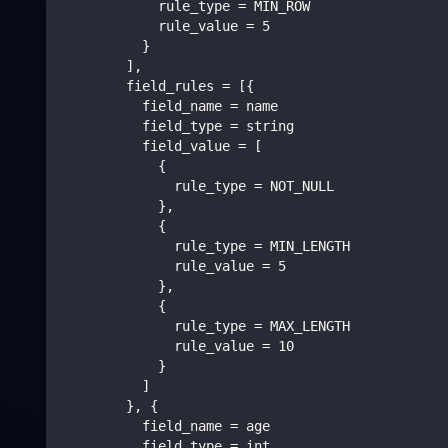
            rule_type = MIN_ROW
            rule_value = 5
          }
        ],
        field_rules = [{
          field_name = name
          field_type = string
          field_value = [
            {
              rule_type = NOT_NULL
            },
            {
              rule_type = MIN_LENGTH
              rule_value = 5
            },
            {
              rule_type = MAX_LENGTH
              rule_value = 10
            }
          ]
        }, {
          field_name = age
          field_type = int