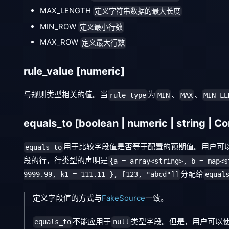
MAX_LENGTH
定义字符串数据的最大长度
MIN_ROW
定义最小行数
MAX_ROW
定义最大行数
rule_value
[numeric]
与规则类型相关的值。当
为
、
、
rule_type
MIN
MAX
MIN_LE
equals_to
[boolean | numeric | string | C
用于比较字段值是否等于配置的预期值。用户可
equals_to
段的行，行类型的声明是
{a = array<string>, b = map<s
分配给
9999.99, k1 = 111.11 }, [123, "abcd"]]
equal
定义字段值的方式与
FakeSource
一致。
不能应用于
类型字段。但是，用户可以
equals_to
null