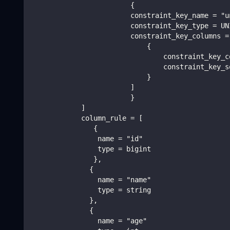
                        {
                        constraint_key_name = "u
                        constraint_key_type = UN
                        constraint_key_columns =
                            {
                                constraint_key_c
                                constraint_key_s
                            }
                        ]
                        }
            ]
            column_rule = [
               {
                name = "id"
                type = bigint
               },
              {
                name = "name"
                type = string
              },
              {
                name = "age"