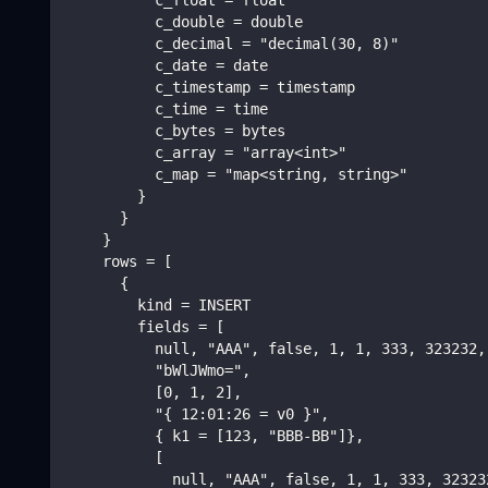
          c_float = float
          c_double = double
          c_decimal = "decimal(30, 8)"
          c_date = date
          c_timestamp = timestamp
          c_time = time
          c_bytes = bytes
          c_array = "array<int>"
          c_map = "map<string, string>"
        }
      }
    }
    rows = [
      {
        kind = INSERT
        fields = [
          null, "AAA", false, 1, 1, 333, 323232,
          "bWlJWmo=",
          [0, 1, 2],
          "{ 12:01:26 = v0 }",
          { k1 = [123, "BBB-BB"]},
          [
            null, "AAA", false, 1, 1, 333, 32323