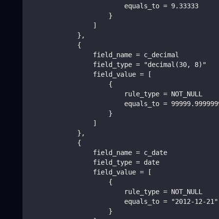
                        equals_to = 9.33333
                    }
                ]
            },
            {
                field_name = c_decimal
                field_type = "decimal(30, 8)"
                field_value = [
                    {
                        rule_type = NOT_NULL
                        equals_to = 99999.999999
                    }
                ]
            },
            {
                field_name = c_date
                field_type = date
                field_value = [
                    {
                        rule_type = NOT_NULL
                        equals_to = "2012-12-21"
                    }