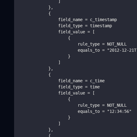
                ]
            },
            {
                field_name = c_timestamp
                field_type = timestamp
                field_value = [
                    {
                        rule_type = NOT_NULL
                        equals_to = "2012-12-21T
                    }
                ]
            },
            {
                field_name = c_time
                field_type = time
                field_value = [
                    {
                        rule_type = NOT_NULL
                        equals_to = "12:34:56"
                    }
                ]
            },
            {