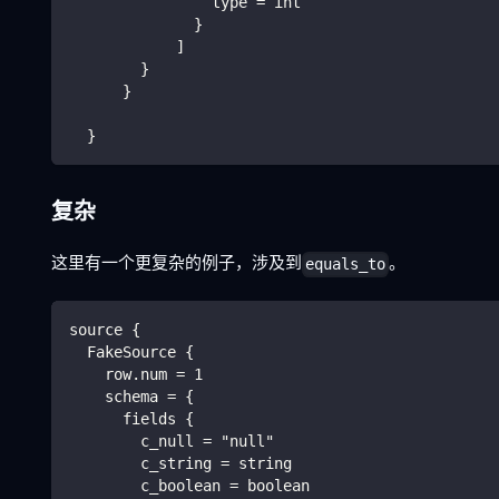
                type = int
              }
            ]
        }
      }
  }
复杂
这里有一个更复杂的例子，涉及到
。
equals_to
source {
  FakeSource {
    row.num = 1
    schema = {
      fields {
        c_null = "null"
        c_string = string
        c_boolean = boolean