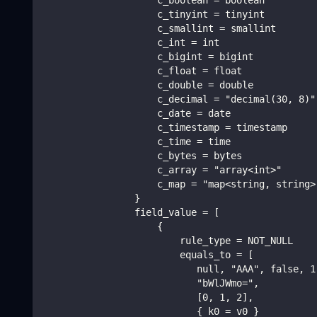
                    c_boolean = boolean
                    c_tinyint = tinyint
                    c_smallint = smallint
                    c_int = int
                    c_bigint = bigint
                    c_float = float
                    c_double = double
                    c_decimal = "decimal(30, 8)"
                    c_date = date
                    c_timestamp = timestamp
                    c_time = time
                    c_bytes = bytes
                    c_array = "array<int>"
                    c_map = "map<string, string>
                }
                field_value = [
                    {
                        rule_type = NOT_NULL
                        equals_to = [
                           null, "AAA", false, 1
                           "bWlJWmo=",
                           [0, 1, 2],
                           { k0 = v0 }