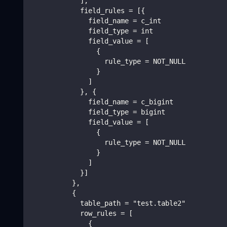
            ],
            field_rules = [{
              field_name = c_int
              field_type = int
              field_value = [
                {
                  rule_type = NOT_NULL
                }
              ]
            }, {
              field_name = c_bigint
              field_type = bigint
              field_value = [
                {
                  rule_type = NOT_NULL
                }
              ]
            }]
          },
          {
            table_path = "test.table2"
            row_rules = [
              {