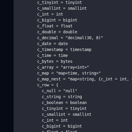
        c_tinyint = tinyint
        c_smallint = smallint
        c_int = int
        c_bigint = bigint
        c_float = float
        c_double = double
        c_decimal = "decimal(30, 8)"
        c_date = date
        c_timestamp = timestamp
        c_time = time
        c_bytes = bytes
        c_array = "array<int>"
        c_map = "map<time, string>"
        c_map_nest = "map<string, {c_int = int, 
        c_row = {
          c_null = "null"
          c_string = string
          c_boolean = boolean
          c_tinyint = tinyint
          c_smallint = smallint
          c_int = int
          c_bigint = bigint