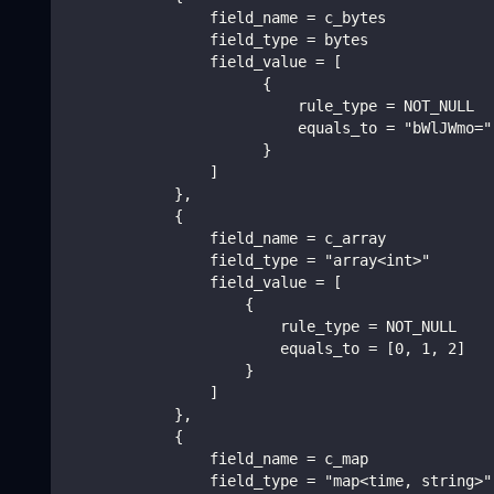
                field_name = c_bytes
                field_type = bytes
                field_value = [
                      {
                          rule_type = NOT_NULL
                          equals_to = "bWlJWmo="
                      }
                ]
            },
            {
                field_name = c_array
                field_type = "array<int>"
                field_value = [
                    {
                        rule_type = NOT_NULL
                        equals_to = [0, 1, 2]
                    }
                ]
            },
            {
                field_name = c_map
                field_type = "map<time, string>"