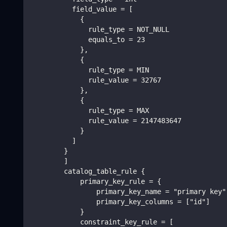
          field_value = [
            {
              rule_type = NOT_NULL
              equals_to = 23
            },
            {
              rule_type = MIN
              rule_value = 32767
            },
            {
              rule_type = MAX
              rule_value = 2147483647
            }
          ]
        }
        ]
        catalog_table_rule {
            primary_key_rule = {
                primary_key_name = "primary key"
                primary_key_columns = ["id"]
            }
            constraint_key_rule = [