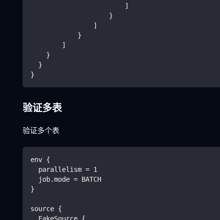
                        ]
                    }
                ]
            }
        ]
    }
  }
}
验证多表
验证多个表
env {
  parallelism = 1
  job.mode = BATCH
}
source {
  FakeSource {