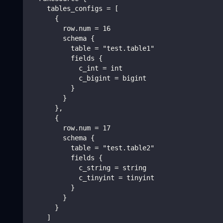
    tables_configs = [
      {
        row.num = 16
        schema {
          table = "test.table1"
          fields {
            c_int = int
            c_bigint = bigint
          }
        }
      },
      {
        row.num = 17
        schema {
          table = "test.table2"
          fields {
            c_string = string
            c_tinyint = tinyint
          }
        }
      }
    ]