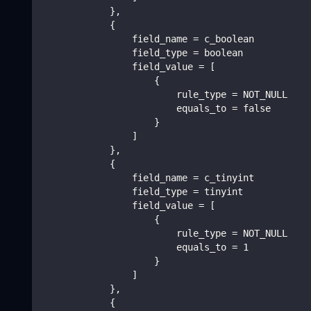
            },
            {
                field_name = c_boolean
                field_type = boolean
                field_value = [
                    {
                        rule_type = NOT_NULL
                        equals_to = false
                    }
                ]
            },
            {
                field_name = c_tinyint
                field_type = tinyint
                field_value = [
                    {
                        rule_type = NOT_NULL
                        equals_to = 1
                    }
                ]
            },
            {