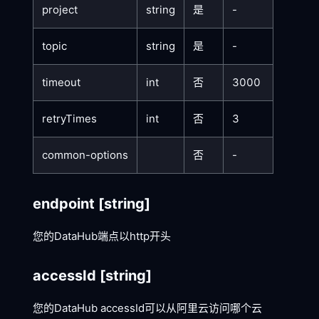
project
string
是
-
topic
string
是
-
timeout
int
否
3000
retryTimes
int
否
3
common-options
否
-
endpoint
[string]
您的DataHub端点以http开头
accessId
[string]
您的DataHub accessId可以从阿里云访问哪个云