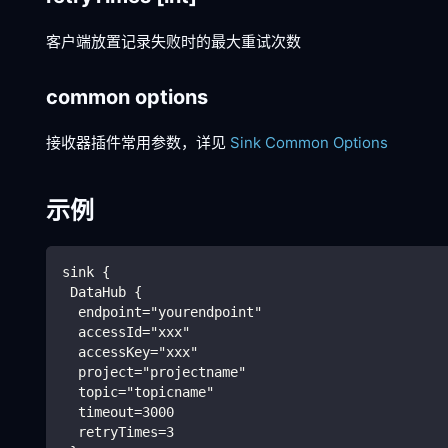
客户端放置记录失败时的最大重试次数
common options
接收器插件常用参数，详见
Sink Common Options
示例
sink {
 DataHub {
  endpoint="yourendpoint"
  accessId="xxx"
  accessKey="xxx"
  project="projectname"
  topic="topicname"
  timeout=3000
  retryTimes=3