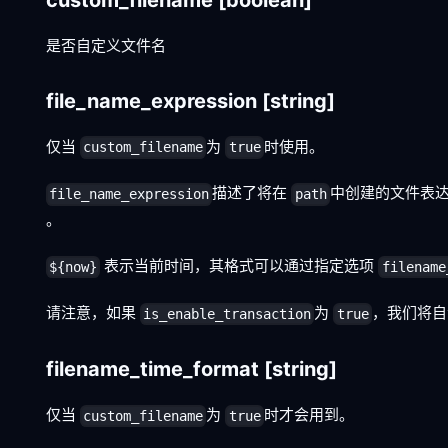
是否自定义文件名
file_name_expression
[string]
仅当
为
时使用。
custom_filename
true
描述了将在
中创建的文件表
file_name_expression
path
。
表示当前时间，其格式可以通过指定选项
${now}
filename
请注意，如果
为
，我们将
is_enable_transaction
true
filename_time_format
[string]
仅当
为
时才会用到。
custom_filename
true