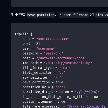
对于带有
、
和
have_partition
custom_filename
sink_c
FtpFile 
{
host
=
"xxx.xxx.xxx.xxx"
    port 
=
21
    user 
=
"username"
    password 
=
"password"
    path 
=
"/data/ftp/seatunnel/job1"
    tmp_path 
=
"/data/ftp/seatunnel/tmp"
    file_format_type 
=
"text"
    field_delimiter 
=
"
\t
"
    row_delimiter 
=
"
\n
"
    have_partition 
=
true
    partition_by 
=
[
"age"
]
    partition_dir_expression 
=
"
${k0}
=
${v0}
"
    is_partition_field_write_in_file 
=
true
    custom_filename 
=
true
    file_name_expression 
=
"
${transactionId}
_
${n