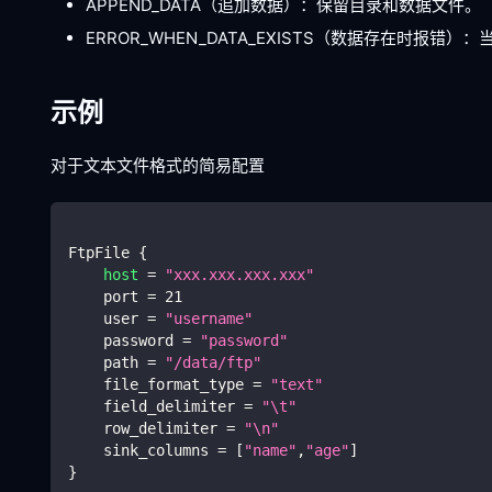
APPEND_DATA（追加数据）：保留目录和数据文件。
ERROR_WHEN_DATA_EXISTS（数据存在时报
示例
对于文本文件格式的简易配置
FtpFile 
{
host
=
"xxx.xxx.xxx.xxx"
    port 
=
21
    user 
=
"username"
    password 
=
"password"
    path 
=
"/data/ftp"
    file_format_type 
=
"text"
    field_delimiter 
=
"
\t
"
    row_delimiter 
=
"
\n
"
    sink_columns 
=
[
"name"
,
"age"
]
}