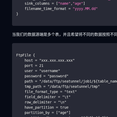
    sink_columns 
=
[
"name"
,
"age"
]
    filename_time_format 
=
"yyyy.MM.dd"
}
当我们的数据源端是多个表，并且希望将不同的数据按照不
FtpFile {
    host = "xxx.xxx.xxx.xxx"
    port = 21
    user = "username"
    password = "password"
    path = "/data/ftp/seatunnel/job1/${table_nam
    tmp_path = "/data/ftp/seatunnel/tmp"
    file_format_type = "text"
    field_delimiter = "\t"
    row_delimiter = "\n"
    have_partition = true
    partition_by = ["age"]