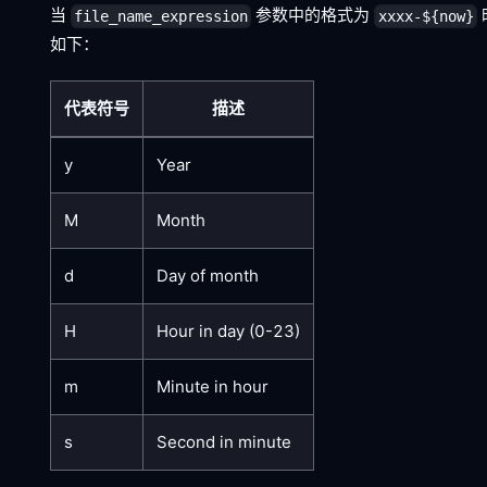
当
参数中的格式为
file_name_expression
xxxx-${now}
如下：
代表符号
描述
y
Year
M
Month
d
Day of month
H
Hour in day (0-23)
m
Minute in hour
s
Second in minute