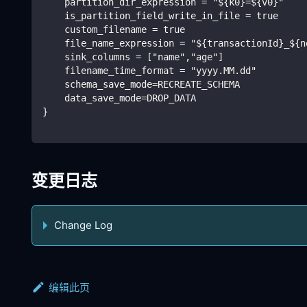
    partition_dir_expression = "${k0}=${v0}"
    is_partition_field_write_in_file = true
    custom_filename = true
    file_name_expression = "${transactionId}_${n
    sink_columns = ["name","age"]
    filename_time_format = "yyyy.MM.dd"
    schema_save_mode=RECREATE_SCHEMA
    data_save_mode=DROP_DATA
}
变更日志
Change Log
编辑此页