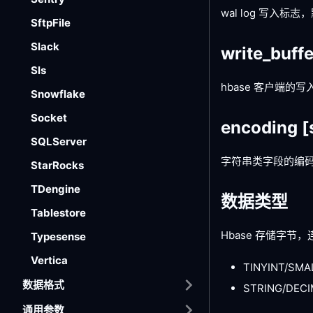
wal log 写入标志，
SftpFile
Slack
write_buff
Sls
hbase 客户端的
Snowflake
Socket
encoding
[
SQLServer
字符串类字段的编码（ST
StarRocks
TDengine
数据类型
Tablestore
Hbase 存储字节
Typesense
Vertica
TINYINT/SMA
数据格式
STRING/DE
通用参数