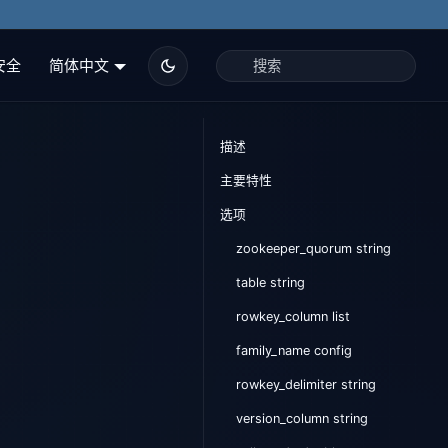
安全
简体中文
描述
主要特性
选项
zookeeper_quorum string
table string
rowkey_column list
family_name config
rowkey_delimiter string
version_column string