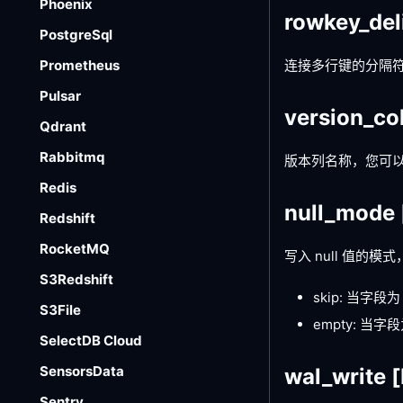
Phoenix
rowkey_del
PostgreSql
连接多行键的分隔符，
Prometheus
Pulsar
version_c
Qdrant
Rabbitmq
版本列名称，您可以使
Redis
null_mode
Redshift
RocketMQ
写入 null 值的模
S3Redshift
skip: 当字段
S3File
empty: 当
SelectDB Cloud
SensorsData
wal_write
[
Sentry