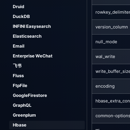
Druid
rowkey_delimite
DuckDB
INFINI Easysearch
version_column
Elasticsearch
null_mode
Email
Enterprise WeChat
wal_write
飞书
write_buffer_siz
Fluss
FtpFile
encoding
GoogleFirestore
hbase_extra_con
GraphQL
Greenplum
common-option
Hbase