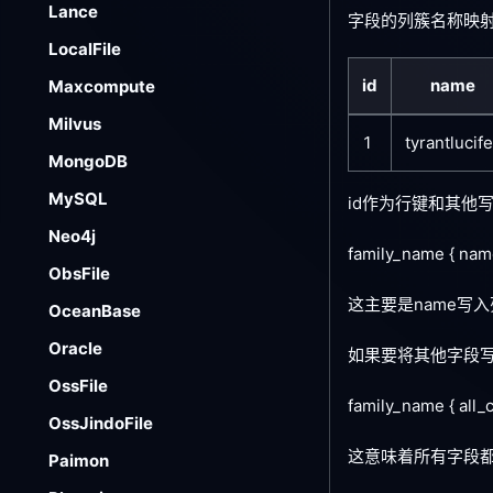
Lance
字段的列簇名称映射
LocalFile
id
name
Maxcompute
Milvus
1
tyrantlucife
MongoDB
MySQL
id作为行键和其他
Neo4j
family_name { name
ObsFile
这主要是name写入列簇
OceanBase
Oracle
如果要将其他字段
OssFile
family_name { all_
OssJindoFile
这意味着所有字段都将
Paimon