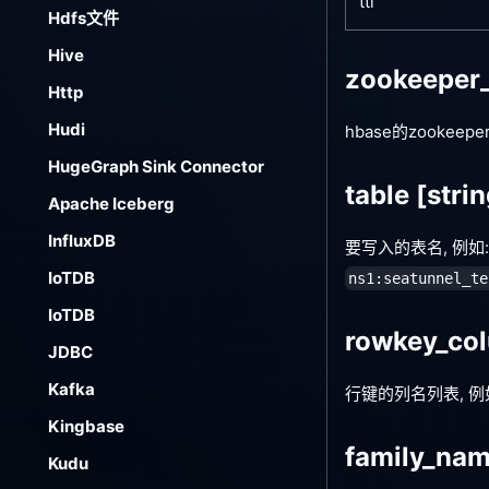
ttl
Hdfs文件
Hive
zookeeper
Http
Hudi
hbase的zookeepe
HugeGraph Sink Connector
table
[strin
Apache Iceberg
InfluxDB
要写入的表名, 例如: 
IoTDB
ns1:seatunnel_te
IoTDB
rowkey_co
JDBC
Kafka
行键的列名列表, 例
Kingbase
family_na
Kudu