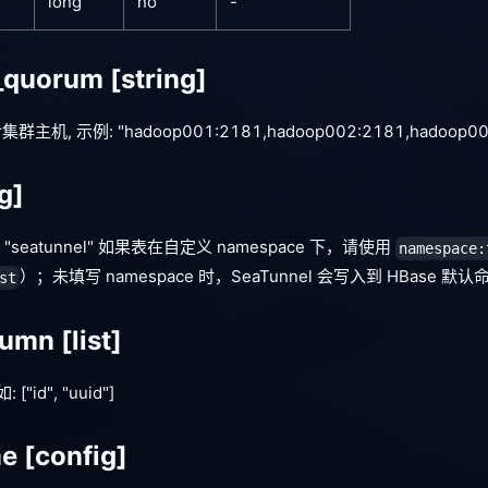
long
no
-
_quorum
[string]
r集群主机, 示例: "hadoop001:2181,hadoop002:2181,hadoop00
g]
"seatunnel" 如果表在自定义 namespace 下，请使用
namespace:
）；未填写 namespace 时，SeaTunnel 会写入到 HBase 默
st
lumn
[list]
如:
["id", "uuid"]
me
[config]