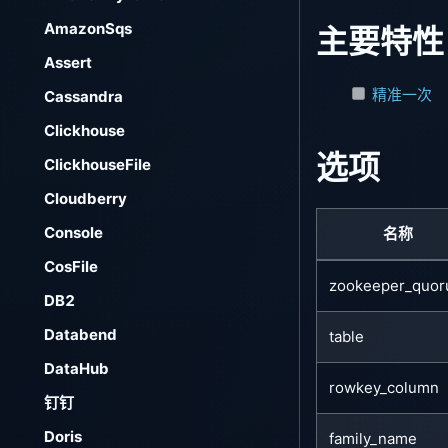
AmazonSqs
主要特性
Assert
精准一次
Cassandra
Clickhouse
选项
ClickhouseFile
Cloudberry
Console
名称
CosFile
zookeeper_quo
DB2
Databend
table
DataHub
rowkey_column
钉钉
Doris
family_name