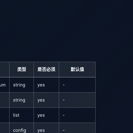
类型
是否必须
默认值
rum
string
yes
-
string
yes
-
list
yes
-
config
yes
-