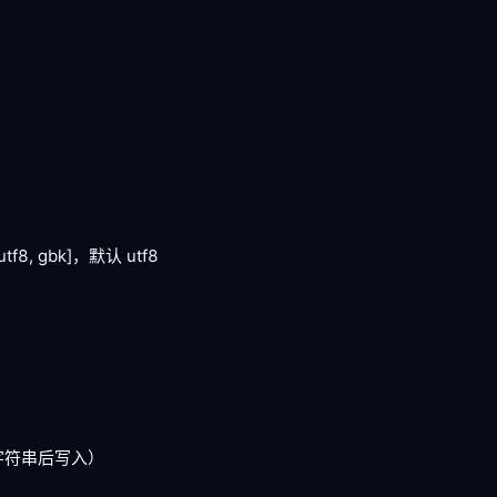
utf8, gbk]
，默认 utf8
列化为字符串后写入）