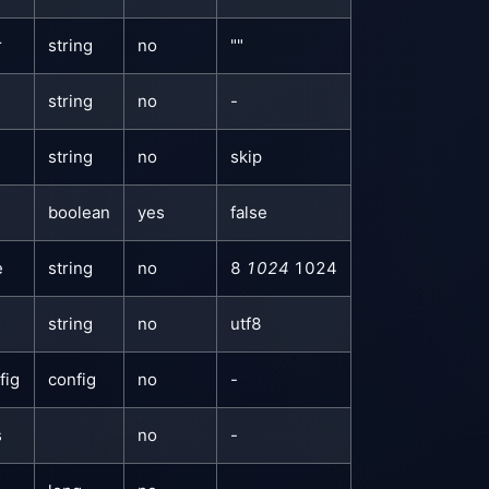
r
string
no
""
string
no
-
string
no
skip
boolean
yes
false
e
string
no
8
1024
1024
string
no
utf8
fig
config
no
-
s
no
-