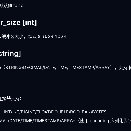
默认值 false
er_size
[int]
写入缓冲区大小，默认 8
1024
1024
string]
RING/DECIMAL/DATE/TIME/TIMESTAMP/ARRAY），支持
[
，连接器支持：
LLINT/INT/BIGINT/FLOAT/DOUBLE/BOOLEAN/BYTES
CIMAL/DATE/TIME/TIMESTAMP/ARRAY（使用 encoding 序