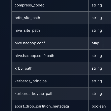
compress_codec
string
hdfs_site_path
string
hive_site_path
string
hive.hadoop.conf
Map
hive.hadoop.conf-path
string
krb5_path
string
kerberos_principal
string
kerberos_keytab_path
string
abort_drop_partition_metadata
boolean