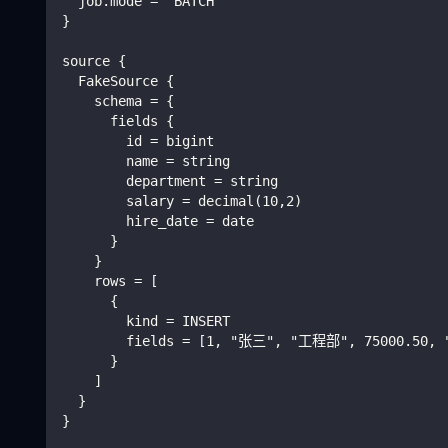
  job.mode = "BATCH"
}
source {
  FakeSource {
    schema = {
      fields {
        id = bigint
        name = string
        department = string
        salary = decimal(10,2)
        hire_date = date
      }
    }
    rows = [
      {
        kind = INSERT
        fields = [1, "张三", "工程部", 75000.50, "
      }
    ]
  }
}