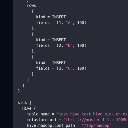
    rows 
=
[
{
        kind 
=
 INSERT
        fields 
=
[
1
, 
"A"
, 
100
]
}
,
{
        kind 
=
 INSERT
        fields 
=
[
2
, 
"B"
, 
100
]
}
,
{
        kind 
=
 INSERT
        fields 
=
[
3
, 
"C"
, 
100
]
}
]
}
}
sink 
{
  Hive 
{
    table_name 
=
"test_hive.test_hive_sink_on_os
    metastore_uri 
=
"thrift://master-1-1.c-1009b
    hive.hadoop.conf-path 
=
"/tmp/hadoop"