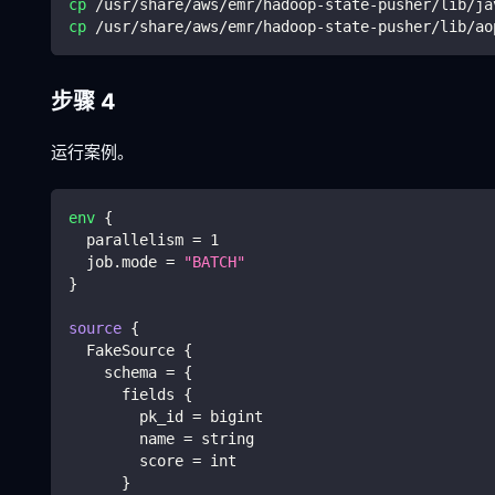
cp
 /usr/share/aws/emr/hadoop-state-pusher/lib/ja
cp
 /usr/share/aws/emr/hadoop-state-pusher/lib/ao
步骤 4
运行案例。
env
{
  parallelism 
=
1
  job.mode 
=
"BATCH"
}
source
{
  FakeSource 
{
    schema 
=
{
      fields 
{
        pk_id 
=
 bigint
        name 
=
 string
        score 
=
 int
}