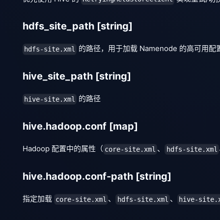
hdfs_site_path
[string]
的路径，用于加载 Namenode 的高可用配
hdfs-site.xml
hive_site_path
[string]
的路径
hive-site.xml
hive.hadoop.conf
[map]
Hadoop 配置中的属性（
、
core-site.xml
hdfs-site.xml
hive.hadoop.conf-path
[string]
指定加载
、
、
core-site.xml
hdfs-site.xml
hive-site.