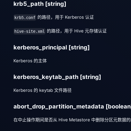
krb5_path
[string]
的路径，用于 Kerberos 认证
krb5.conf
的路径，用于 Hive 元存储认证
hive-site.xml
kerberos_principal
[string]
Kerberos 的主体
kerberos_keytab_path
[string]
Kerberos 的 keytab 文件路径
abort_drop_partition_metadata
[boolean
在中止操作期间是否从 Hive Metastore 中删除