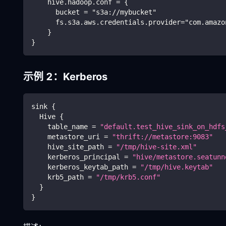
    hive.hadoop.conf = {
      bucket = "s3a://mybucket"
      fs.s3a.aws.credentials.provider="com.amazo
    }
}
示例 2：Kerberos
sink 
{
  Hive 
{
    table_name 
=
"default.test_hive_sink_on_hdfs
    metastore_uri 
=
"thrift://metastore:9083"
    hive_site_path 
=
"/tmp/hive-site.xml"
    kerberos_principal 
=
"hive/metastore.seatunn
    kerberos_keytab_path 
=
"/tmp/hive.keytab"
    krb5_path 
=
"/tmp/krb5.conf"
}
}