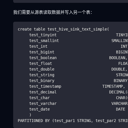
我们需要从源表读取数据并写入另一个表：
create table test_hive_sink_text_simple
(
     test_tinyint                          TINYI
     test_smallint                       SMALLIN
     test_int                                INT
     test_bigint                           BIGIN
     test_boolean                       BOOLEAN,
     test_float                             FLOA
     test_double                         DOUBLE,
     test_string                           STRIN
     test_binary                          BINARY
     test_timestamp                  TIMESTAMP,
     test_decimal                       DECIMAL
(
     test_char                             CHAR
(
     test_varchar                        VARCHAR
     test_date                             DATE
)
PARTITIONED BY 
(
test_par1 STRING, test_par2 STRI