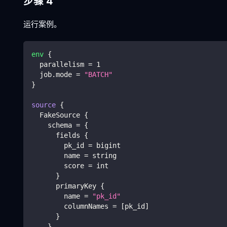
步骤 4
运行案例。
env
{
  parallelism 
=
1
  job.mode 
=
"BATCH"
}
source
{
  FakeSource 
{
    schema 
=
{
      fields 
{
        pk_id 
=
 bigint
        name 
=
 string
        score 
=
 int
}
      primaryKey 
{
        name 
=
"pk_id"
        columnNames 
=
[
pk_id
]
}
}