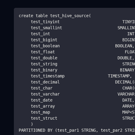
create table test_hive_source
(
     test_tinyint                          TINYI
     test_smallint                       SMALLIN
     test_int                                INT
     test_bigint                           BIGIN
     test_boolean                       BOOLEAN,
     test_float                             FLOA
     test_double                         DOUBLE,
     test_string                           STRIN
     test_binary                          BINARY
     test_timestamp                  TIMESTAMP,
     test_decimal                       DECIMAL
(
     test_char                             CHAR
(
     test_varchar                        VARCHAR
     test_date                             DATE,
     test_array                            ARRAY
     test_map                              MAP
<
S
     test_struct                           STRUC
)
PARTITIONED BY 
(
test_par1 STRING, test_par2 STRI