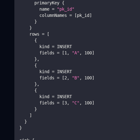
      primaryKey 
{
        name 
=
"pk_id"
        columnNames 
=
[
pk_id
]
}
}
    rows 
=
[
{
        kind 
=
 INSERT
        fields 
=
[
1
, 
"A"
, 
100
]
}
,
{
        kind 
=
 INSERT
        fields 
=
[
2
, 
"B"
, 
100
]
}
,
{
        kind 
=
 INSERT
        fields 
=
[
3
, 
"C"
, 
100
]
}
]
}
}