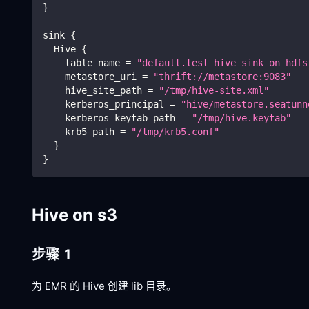
}
sink 
{
  Hive 
{
    table_name 
=
"default.test_hive_sink_on_hdfs
    metastore_uri 
=
"thrift://metastore:9083"
    hive_site_path 
=
"/tmp/hive-site.xml"
    kerberos_principal 
=
"hive/metastore.seatunn
    kerberos_keytab_path 
=
"/tmp/hive.keytab"
    krb5_path 
=
"/tmp/krb5.conf"
}
}
Hive on s3
步骤 1
为 EMR 的 Hive 创建 lib 目录。