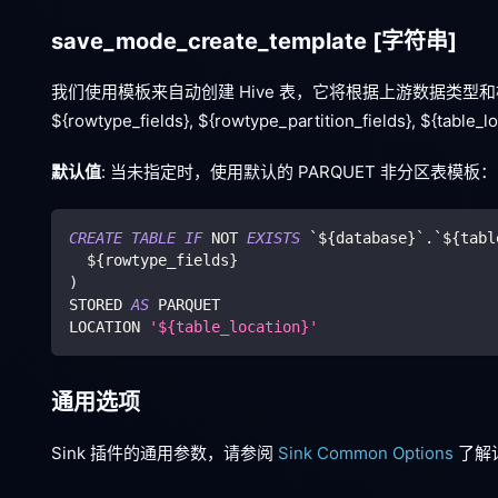
save_mode_create_template
[字符串]
我们使用模板来自动创建 Hive 表，它将根据上游数据类型和模式
${rowtype_fields}, ${rowtype_partition_fields}, ${table_l
默认值
: 当未指定时，使用默认的 PARQUET 非分区表模板：
CREATE
TABLE
IF
NOT
EXISTS
`
${database}
`
.
`
${tabl
  ${rowtype_fields}
)
STORED 
AS
 PARQUET
LOCATION 
'${table_location}'
通用选项
Sink 插件的通用参数，请参阅
Sink Common Options
了解