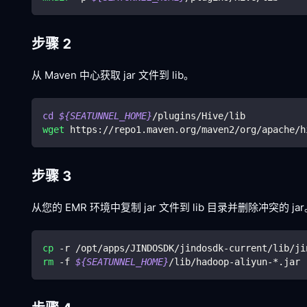
步骤 2
从 Maven 中心获取 jar 文件到 lib。
cd
${SEATUNNEL_HOME}
/plugins/Hive/lib
wget
 https://repo1.maven.org/maven2/org/apache/h
步骤 3
从您的 EMR 环境中复制 jar 文件到 lib 目录并删除冲突的 ja
cp
 -r /opt/apps/JINDOSDK/jindosdk-current/lib/ji
rm
 -f 
${SEATUNNEL_HOME}
/lib/hadoop-aliyun-*.jar