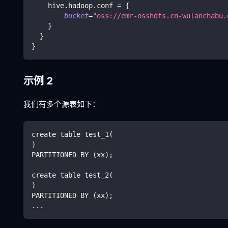
    hive.hadoop.conf 
=
{
bucket
=
"oss://emr-osshdfs.cn-wulanchabu.
}
}
}
示例 2
我们有多个源表如下：
create table test_1
(
)
PARTITIONED BY 
(
xx
)
;
create table test_2
(
)
PARTITIONED BY 
(
xx
)
;
..
.