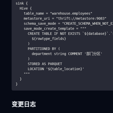
sink {
  Hive {
    table_name = "warehouse.employees"
    metastore_uri = "thrift://metastore:9083"
    schema_save_mode = "CREATE_SCHEMA_WHEN_NOT_E
    save_mode_create_template = """
      CREATE TABLE IF NOT EXISTS `${database}`.`
        ${rowtype_fields}
      )
      PARTITIONED BY (
        department string COMMENT '部门分区'
      )
      STORED AS PARQUET
      LOCATION '${table_location}'
    """
  }
}
变更日志