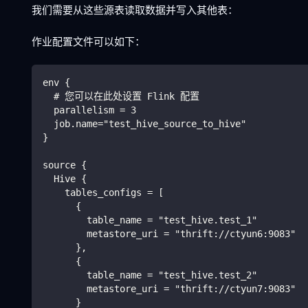
我们需要从这些源表读取数据并写入其他表：
作业配置文件可以如下：
env {
  # 您可以在此处设置 Flink 配置
  parallelism = 3
  job.name="test_hive_source_to_hive"
}
source {
  Hive {
    tables_configs = [
      {
        table_name = "test_hive.test_1"
        metastore_uri = "thrift://ctyun6:9083"
      },
      {
        table_name = "test_hive.test_2"
        metastore_uri = "thrift://ctyun7:9083"
      }