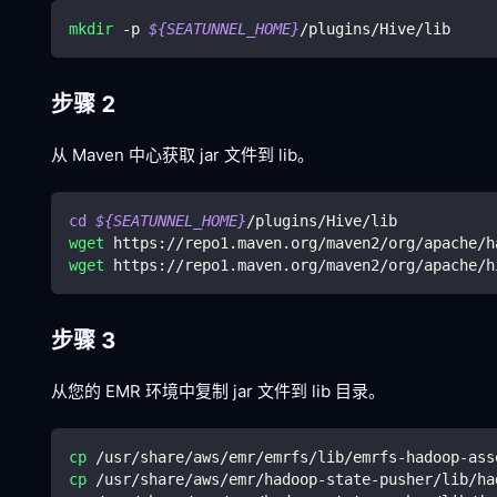
mkdir
 -p 
${SEATUNNEL_HOME}
/plugins/Hive/lib
步骤 2
从 Maven 中心获取 jar 文件到 lib。
cd
${SEATUNNEL_HOME}
/plugins/Hive/lib
wget
 https://repo1.maven.org/maven2/org/apache/h
wget
 https://repo1.maven.org/maven2/org/apache/h
步骤 3
从您的 EMR 环境中复制 jar 文件到 lib 目录。
cp
 /usr/share/aws/emr/emrfs/lib/emrfs-hadoop-ass
cp
 /usr/share/aws/emr/hadoop-state-pusher/lib/ha