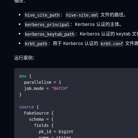
描述：
：
文件的路径。
hive_site_path
hive-site.xml
：Kerberos 认证的主体。
kerberos_principal
：Kerberos 认证的 keytab
kerberos_keytab_path
：用于 Kerberos 认证的
文件
krb5_path
krb5.conf
运行案例：
env
{
  parallelism 
=
1
  job.mode 
=
"BATCH"
}
source
{
  FakeSource 
{
    schema 
=
{
      fields 
{
        pk_id 
=
 bigint
        name 
=
 string