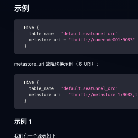
示例
  Hive 
{
    table_name 
=
"default.seatunnel_orc"
    metastore_uri 
=
"thrift://namenode001:9083"
}
metastore_uri 故障切换示例（多 URI）：
  Hive 
{
    table_name 
=
"default.seatunnel_orc"
    metastore_uri 
=
"thrift://metastore-1:9083,t
}
示例 1
我们有一个源表如下：