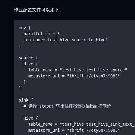
作业配置文件可以如下：
env {
  parallelism = 3
  job.name="test_hive_source_to_hive"
}
source {
  Hive {
    table_name = "test_hive.test_hive_source"
    metastore_uri = "thrift://ctyun7:9083"
  }
}
sink {
  # 选择 stdout 输出插件将数据输出到控制台
  Hive {
    table_name = "test_hive.test_hive_sink_text_
    metastore_uri = "thrift://ctyun7:9083"