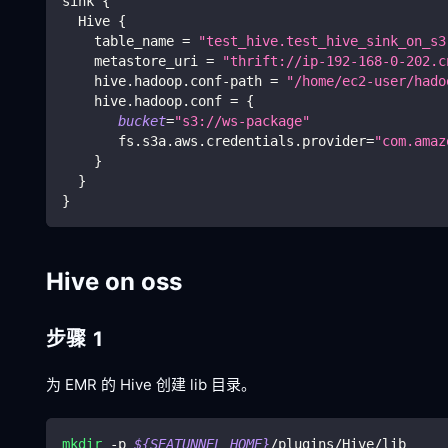
sink 
{
  Hive 
{
    table_name 
=
"test_hive.test_hive_sink_on_s3
    metastore_uri 
=
"thrift://ip-192-168-0-202.c
    hive.hadoop.conf-path 
=
"/home/ec2-user/hado
    hive.hadoop.conf 
=
{
bucket
=
"s3://ws-package"
       fs.s3a.aws.credentials.provider
=
"com.amaz
}
}
}
Hive on oss
步骤 1
为 EMR 的 Hive 创建 lib 目录。
mkdir
 -p 
${SEATUNNEL_HOME}
/plugins/Hive/lib