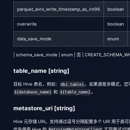
parquet_avro_write_timestamp_as_int96
boolean
overwrite
boolean
data_save_mode
enum
| schema_save_mode | enum | 否 | CREATE_SCHEMA_WHEN_N
table_name
[string]
目标 Hive 表名，例如：
。如果源是多模式，您
db1.table1
和
。
${database_name}
${table_name}
metastore_uri
[string]
Hive 元存储 URI。支持通过逗号分隔配置多个 URI 用于高可
优先使用 Hive 的
实现重试/切换
RetryingMetaStoreClient