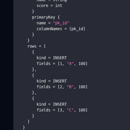
        score 
=
 int
}
      primaryKey 
{
        name 
=
"pk_id"
        columnNames 
=
[
pk_id
]
}
}
    rows 
=
[
{
        kind 
=
 INSERT
        fields 
=
[
1
, 
"A"
, 
100
]
}
,
{
        kind 
=
 INSERT
        fields 
=
[
2
, 
"B"
, 
100
]
}
,
{
        kind 
=
 INSERT
        fields 
=
[
3
, 
"C"
, 
100
]
}
]
}