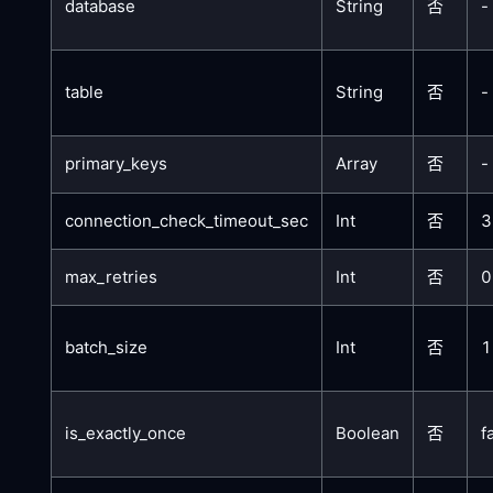
database
String
否
-
table
String
否
-
primary_keys
Array
否
-
connection_check_timeout_sec
Int
否
3
max_retries
Int
否
0
batch_size
Int
否
1
is_exactly_once
Boolean
否
f