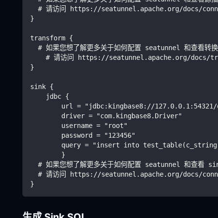
  # 请访问 https://seatunnel.apache.org/docs/conn
}
transform {
  # 如果您想了解更多关于如何配置 seatunnel 和查看
    # 请访问 https://seatunnel.apache.org/docs/tr
}
sink {
    jdbc {
        url = "jdbc:kingbase8://127.0.0.1:54321/
        driver = "com.kingbase8.Driver"
        username = "root"
        password = "123456"
        query = "insert into test_table(c_string
        }
  # 如果您想了解更多关于如何配置 seatunnel 和查看 s
  # 请访问 https://seatunnel.apache.org/docs/conn
}
生成 Sink SQL