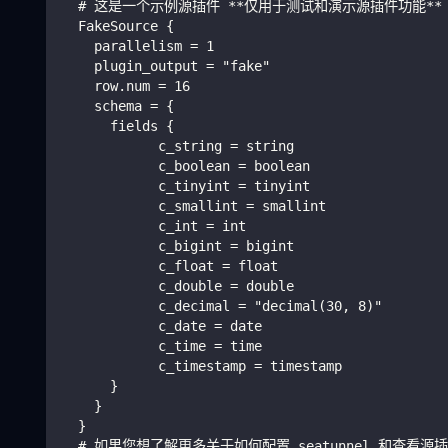
  # 这是一个示例源插件 **仅用于测试和演示源插件功能**
  FakeSource {
    parallelism = 1
    plugin_output = "fake"
    row.num = 16
    schema = {
      fields {
            c_string = string
            c_boolean = boolean
            c_tinyint = tinyint
            c_smallint = smallint
            c_int = int
            c_bigint = bigint
            c_float = float
            c_double = double
            c_decimal = "decimal(30, 8)"
            c_date = date
            c_time = time
            c_timestamp = timestamp
      }
    }
  }
  # 如果您想了解更多关于如何配置 seatunnel 和查看