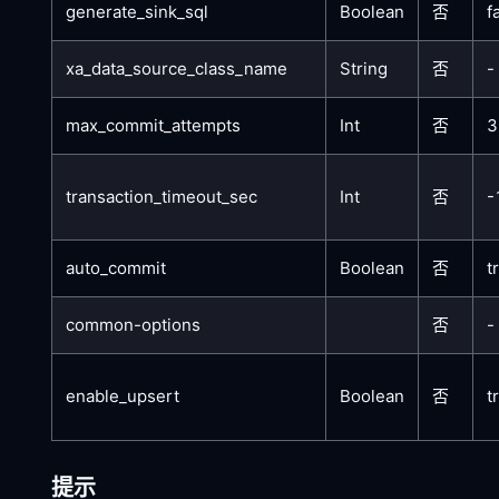
generate_sink_sql
Boolean
否
f
xa_data_source_class_name
String
否
-
max_commit_attempts
Int
否
3
transaction_timeout_sec
Int
否
-
auto_commit
Boolean
否
t
common-options
否
-
enable_upsert
Boolean
否
t
提示