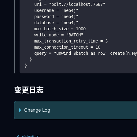
    uri = "bolt://localhost:7687"
    username = "neo4j"
    password = "neo4j"
    database = "neo4j"
    max_batch_size = 1000
    write_mode = "BATCH"
    max_transaction_retry_time = 3
    max_connection_timeout = 10
    query = "unwind $batch as row  create(n:My
  }
}
变更日志
Change Log