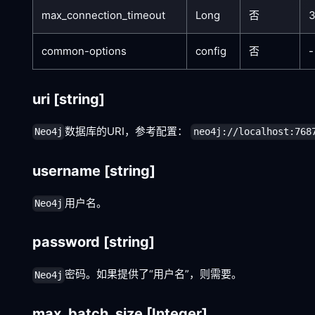
max_connection_timeout
Long
否
common-options
config
否
-
uri
[string]
数据库的URI，参考配置：
Neo4j
neo4j://localhost:768
username
[string]
用户名。
Neo4j
password
[string]
密码。如果提供了“用户名”，则需要。
Neo4j
max_batch_size
[Integer]