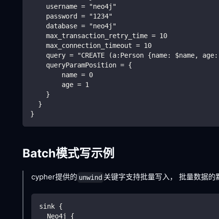
    username = "neo4j"
    password = "1234"
    database = "neo4j"
    max_transaction_retry_time = 10
    max_connection_timeout = 10
    query = "CREATE (a:Person {name: $name, age:
    queryParamPosition = {
        name = 0
        age = 1
    }
  }
}
Batch模式写示例
cypher提供的
关键字支持批量写入， 批量数据的默认
unwind
sink {
  Neo4j {