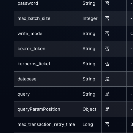
password
String
否
-
max_batch_size
Integer
否
-
write_mode
String
否
bearer_token
String
否
-
kerberos_ticket
String
否
-
database
String
是
-
query
String
是
-
queryParamPosition
Object
是
-
max_transaction_retry_time
Long
否