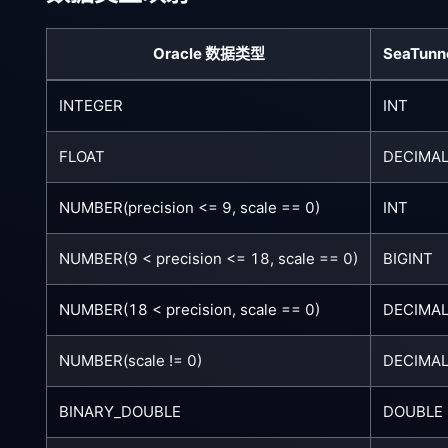
Oracle 数据类型
SeaTun
INTEGER
INT
FLOAT
DECIMAL
NUMBER(precision <= 9, scale == 0)
INT
NUMBER(9 < precision <= 18, scale == 0)
BIGINT
NUMBER(18 < precision, scale == 0)
DECIMAL
NUMBER(scale != 0)
DECIMAL
BINARY_DOUBLE
DOUBLE