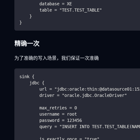
        database = XE
        table = "TEST.TEST_TABLE"
    }
}
精确一次
为了准确的写入场景，我们保证一次准确
sink {
    jdbc {
        url = "jdbc:oracle:thin:@datasource01:15
        driver = "oracle.jdbc.OracleDriver"
        max_retries = 0
        username = root
        password = 123456
        query = "INSERT INTO TEST.TEST_TABLE(NAM
        is_exactly_once = "true"