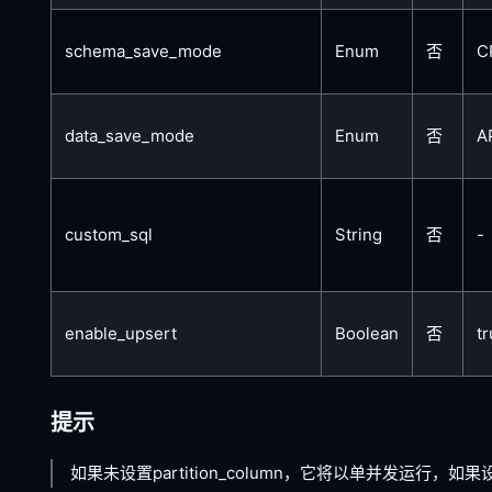
schema_save_mode
Enum
否
C
data_save_mode
Enum
否
A
custom_sql
String
否
-
enable_upsert
Boolean
否
t
提示
如果未设置partition_column，它将以单并发运行，如果