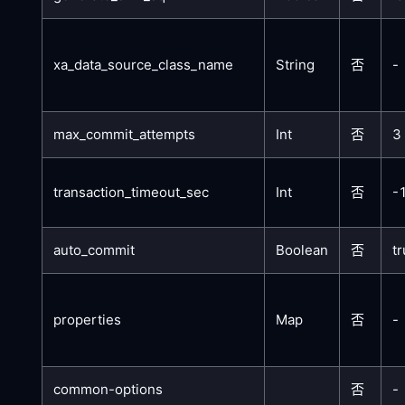
xa_data_source_class_name
String
否
-
max_commit_attempts
Int
否
3
transaction_timeout_sec
Int
否
-
auto_commit
Boolean
否
t
properties
Map
否
-
common-options
否
-