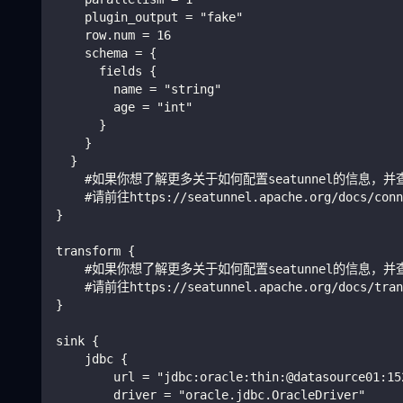
    plugin_output = "fake"
    row.num = 16
    schema = {
      fields {
        name = "string"
        age = "int"
      }
    }
  }
    #如果你想了解更多关于如何配置seatunnel的信息
    #请前往https://seatunnel.apache.org/docs/conn
}
transform {
    #如果你想了解更多关于如何配置seatunnel的信息
    #请前往https://seatunnel.apache.org/docs/tran
}
sink {
    jdbc {
        url = "jdbc:oracle:thin:@datasource01:15
        driver = "oracle.jdbc.OracleDriver"