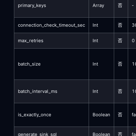
primary_keys
Array
否
-
connection_check_timeout_sec
Int
否
3
max_retries
Int
否
0
batch_size
Int
否
1
batch_interval_ms
Int
否
1
is_exactly_once
Boolean
否
fa
generate_sink_sql
Boolean
否
fa