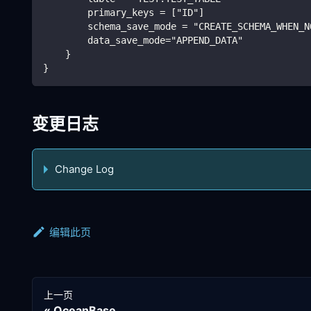
        primary_keys = ["ID"]
        schema_save_mode = "CREATE_SCHEMA_WHEN_N
        data_save_mode="APPEND_DATA"
    }
}
变更日志
Change Log
编辑此页
上一页
OceanBase