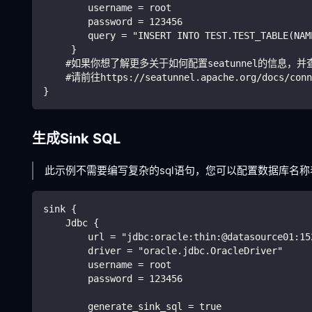
        username = root
        password = 123456
        query = "INSERT INTO TEST.TEST_TABLE(NAM
     }
    #如果你想了解更多关于如何配置seatunnel的信息，
    #请前往https://seatunnel.apache.org/docs/conn
}
生成Sink SQL
此示例不需要编写复杂的sql语句，您可以配置数据库名称
sink {
    Jdbc {
        url = "jdbc:oracle:thin:@datasource01:15
        driver = "oracle.jdbc.OracleDriver"
        username = root
        password = 123456
        generate_sink_sql = true