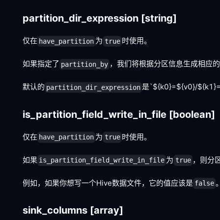
partition_dir_expression
[string]
仅在
为
时使用。
have_partition
true
如果指定了
，我们将根据分区信息生成相应
partition_by
默认的
是`${k0}=${v0}/$
partition_dir_expression
is_partition_field_write_in_file
[boolean]
仅在
为
时使用。
have_partition
true
如果
为
，则分
is_partition_field_write_in_file
true
例如，如果你想写一个Hive数据文件，它的值应该是
false
sink_columns
[array]