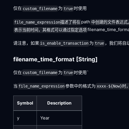
仅在
为
时使用
custom_filename
true
path
file_name_expression描述了将在
中创建的文件表达式
filename_time_fo
表示当前时间，其格式可以通过指定选项
请注意，如果
为
，我们将自
is_enable_transaction
true
filename_time_format
[String]
仅在
为
时使用`
custom_filename
true
当
参数中的格式为
file_name_expression
xxxx-${Now}时
Symbol
Description
y
Year