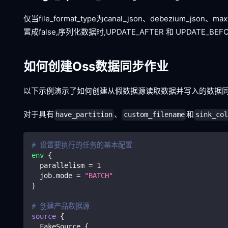
仅当file_format_type为canal_json、debezium_json
置成false,序列化数据时,UPDATE_AFTER 和 UPDATE_BEF
如何创建Oss数据同步作业
以下示例演示了如何创建从假数据源读取数据并写入的数据同步
对于具有
、
和
have_partition
custom_filename
sink_col
# 设置要执行的任务的基本配置
env
{
  parallelism 
=
1
  job.mode 
=
"BATCH"
}
# 创建产品数据源
source
{
  FakeSource 
{