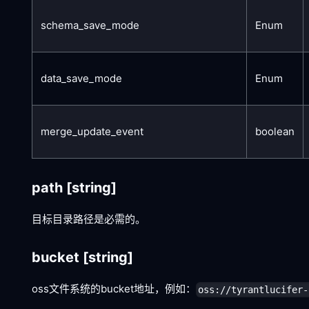
schema_save_mode
Enum
data_save_mode
Enum
merge_update_event
boolean
path
[string]
目标目录路径是必需的。
bucket
[string]
oss文件系统的bucket地址，例如：
oss://tyrantlucifer-