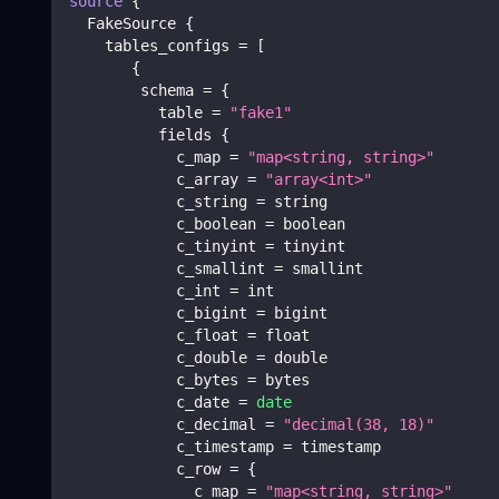
source
{
  FakeSource 
{
    tables_configs 
=
[
{
        schema 
=
{
          table 
=
"fake1"
          fields 
{
            c_map 
=
"map<string, string>"
            c_array 
=
"array<int>"
            c_string 
=
 string
            c_boolean 
=
 boolean
            c_tinyint 
=
 tinyint
            c_smallint 
=
 smallint
            c_int 
=
 int
            c_bigint 
=
 bigint
            c_float 
=
 float
            c_double 
=
 double
            c_bytes 
=
 bytes
            c_date 
=
date
            c_decimal 
=
"decimal(38, 18)"
            c_timestamp 
=
 timestamp
            c_row 
=
{
              c_map 
=
"map<string, string>"