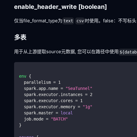
enable_header_write
[boolean]
仅当file_format_type为
时使用。false：不写标头
text
csv
多表
用于从上游提取source元数据, 您可以在路径中使用
${datab
env
{
  parallelism 
=
1
  spark.app.name 
=
"SeaTunnel"
  spark.executor.instances 
=
2
  spark.executor.cores 
=
1
  spark.executor.memory 
=
"1g"
  spark.master 
=
local
  job.mode 
=
"BATCH"
}