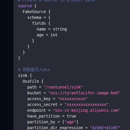
source
{
  FakeSource 
{
    schema 
=
{
      fields 
{
        name 
=
 string
        age 
=
 int
}
}
}
}
# 将数据写入Oss
sink 
{
  OssFile 
{
    path 
=
"/seatunnel/sink"
    bucket 
=
"oss://tyrantlucifer-image-bed"
    access_key 
=
"xxxxxxxxxxx"
    access_secret 
=
"xxxxxxxxxxxxxxxxx"
    endpoint 
=
"oss-cn-beijing.aliyuncs.com"
    have_partition 
=
true
    partition_by 
=
[
"age"
]
    partition_dir_expression 
=
"
${k0}
=
${v0}
"