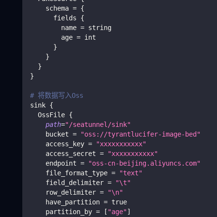
    schema 
=
{
      fields 
{
        name 
=
 string
        age 
=
 int
}
}
}
}
# 将数据写入Oss
sink 
{
  OssFile 
{
path
=
"/seatunnel/sink"
    bucket 
=
"oss://tyrantlucifer-image-bed"
    access_key 
=
"xxxxxxxxxxx"
    access_secret 
=
"xxxxxxxxxxx"
    endpoint 
=
"oss-cn-beijing.aliyuncs.com"
    file_format_type 
=
"text"
    field_delimiter 
=
"
\t
"
    row_delimiter 
=
"
\n
"
    have_partition 
=
true
    partition_by 
=
[
"age"
]