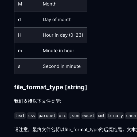
M
Month
d
Day of month
H
Hour in day (0-23)
m
Minute in hour
s
Second in minute
file_format_type
[string]
我们支持以下文件类型:
text
csv
parquet
orc
json
excel
xml
binary
cana
请注意，最终文件名将以file_format_type的后缀结尾，