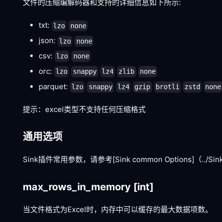
文件的压缩编解码器和支持的详细信息如下所示:
txt:
lzo
none
json:
lzo
none
csv:
lzo
none
orc:
lzo
snappy
lz4
zlib
none
parquet:
lzo
snappy
lz4
gzip
brotli
zstd
none
提示：excel类型不支持任何压缩格式
通用选项
Sink插件常用参数，请参考
[Sink common Options]
（../S
max_rows_in_memory
[int]
当文件格式为Excel时，内存中可以缓存的最大数据项数。