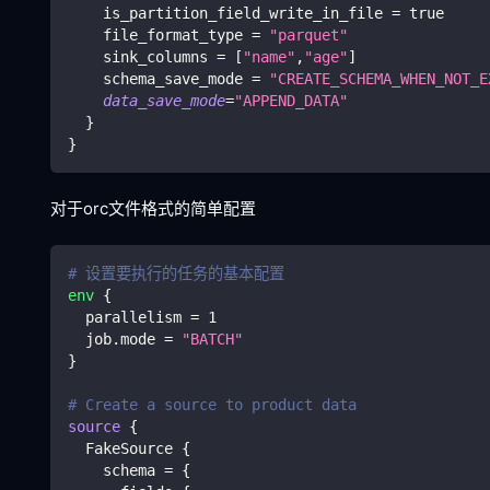
    is_partition_field_write_in_file 
=
true
    file_format_type 
=
"parquet"
    sink_columns 
=
[
"name"
,
"age"
]
    schema_save_mode 
=
"CREATE_SCHEMA_WHEN_NOT_E
data_save_mode
=
"APPEND_DATA"
}
}
对于orc文件格式的简单配置
# 设置要执行的任务的基本配置
env
{
  parallelism 
=
1
  job.mode 
=
"BATCH"
}
# Create a source to product data
source
{
  FakeSource 
{
    schema 
=
{