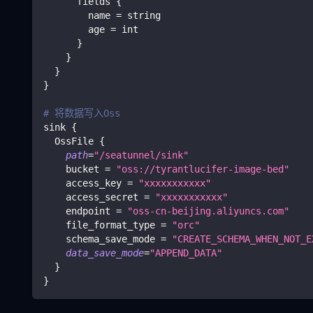
      fields 
{
        name 
=
 string
        age 
=
 int
}
}
}
}
# 将数据写入Oss
sink 
{
  OssFile 
{
path
=
"/seatunnel/sink"
    bucket 
=
"oss://tyrantlucifer-image-bed"
    access_key 
=
"xxxxxxxxxxx"
    access_secret 
=
"xxxxxxxxxxx"
    endpoint 
=
"oss-cn-beijing.aliyuncs.com"
    file_format_type 
=
"orc"
    schema_save_mode 
=
"CREATE_SCHEMA_WHEN_NOT_E
data_save_mode
=
"APPEND_DATA"
}
}