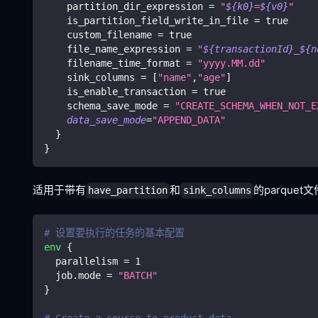
    partition_dir_expression 
=
"
${k0}
=
${v0}
"
    is_partition_field_write_in_file 
=
true
    custom_filename 
=
true
    file_name_expression 
=
"
${transactionId}
_
${n
    filename_time_format 
=
"yyyy.MM.dd"
    sink_columns 
=
[
"name"
,
"age"
]
    is_enable_transaction 
=
true
    schema_save_mode 
=
"CREATE_SCHEMA_WHEN_NOT_E
data_save_mode
=
"APPEND_DATA"
}
}
适用于带有
和
的parquet
have_partition
sink_columns
# 设置要执行的任务的基本配置
env
{
  parallelism 
=
1
  job.mode 
=
"BATCH"
}
# Create a source to product data