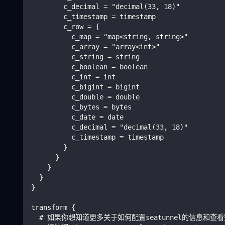
        c_decimal = "decimal(33, 18)"
        c_timestamp = timestamp
        c_row = {
          c_map = "map<string, string>"
          c_array = "array<int>"
          c_string = string
          c_boolean = boolean
          c_int = int
          c_bigint = bigint
          c_double = double
          c_bytes = bytes
          c_date = date
          c_decimal = "decimal(33, 18)"
          c_timestamp = timestamp
        }
      }
    }
  }
}
transform {
  # 如果你想知道更多关于如何配置seatunnel的信息和查看完