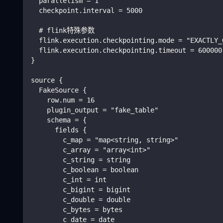
  parallelism = 1
  checkpoint.interval = 5000
  # flink特殊参数
  flink.execution.checkpointing.mode = "EXACTLY_
  flink.execution.checkpointing.timeout = 600000
}
source {
  FakeSource {
    row.num = 16
    plugin_output = "fake_table"
    schema = {
      fields {
        c_map = "map<string, string>"
        c_array = "array<int>"
        c_string = string
        c_boolean = boolean
        c_int = int
        c_bigint = bigint
        c_double = double
        c_bytes = bytes
        c_date = date