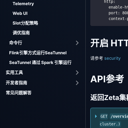
http
:
Telemetry
enable-h
port
:
80
Web UI
context-
Slot分配策略
调优指南
开启 HT
命令行
Flink引擎方式运行SeaTunnel
请参考
security
SeaTunnel 通过 Spark 引擎运行
实用工具
API参考
开发者指南
常见问题解答
返回Zeta
GET
/overvi
cluster.)