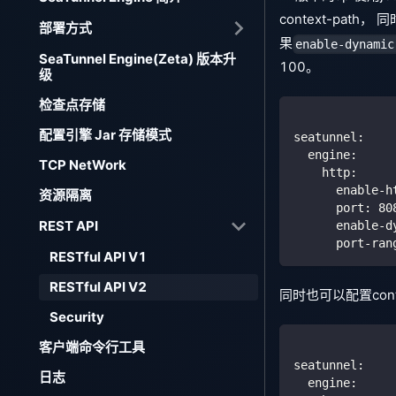
context-path
部署方式
果
enable-dynamic
SeaTunnel Engine(Zeta) 版本升
100。
级
检查点存储
配置引擎 Jar 存储模式
seatunnel
:
engine
:
TCP NetWork
http
:
enable-h
资源隔离
port
:
80
REST API
enable-d
port-ran
RESTful API V1
RESTful API V2
同时也可以配置conte
Security
客户端命令行工具
seatunnel
:
日志
engine
: