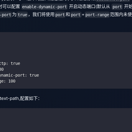
， 同时可以配置
开启动态端口(默认从
开始
enable-dynamic-port
port
为
，我们将使用
和
+
范围内未使
-port
true
port
port
port-range
ttp
:
true
80
ynamic-port
:
true
ge
:
100
xt-path,配置如下：