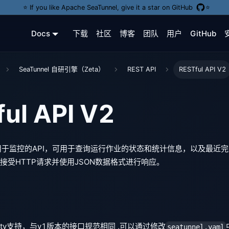
⭐️ If you like Apache SeaTunnel, give it a star on GitHub
⭐️
Docs
下载
社区
博客
团队
用户
GitHub
SeaTunnel 自研引擎（Zeta）
REST API
RESTful API V2
ul API V2
一个用于监控的API，可用于查询运行作业的状态和统计信息，以及最近完
，它接受HTTP请求并使用JSON数据格式进行响应。
etty支持，与v1版本的接口规范相同 ,可以通过修改
seatunnel.yaml