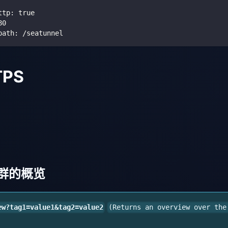
ttp
:
true
80
path
:
 /seatunnel
TPS
集群的概览
ew?tag1=value1&tag2=value2
(Returns an overview over the