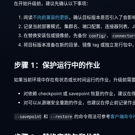
在开始升级前，建议先确认以下事项：
阅读
不向前兼容的更新
，确认目标版本是否引入了会影
记录当前部署模式、集群名、端口配置、连接器列表、J
在替换安装包或镜像前，先备份
、
config/
connector
将目标版本准备在新的目录、镜像 tag 或独立发行包
步骤 1：保护运行中的作业
如果当前环境中存在有状态或长时间运行的作业，升级前需
对依赖 checkpoint 或 savepoint 恢复的作业，建
对可以从源端安全重跑的作业，也建议在停止前记录作
和
的命令用法可参考
客户端命令
--savepoint
--restore