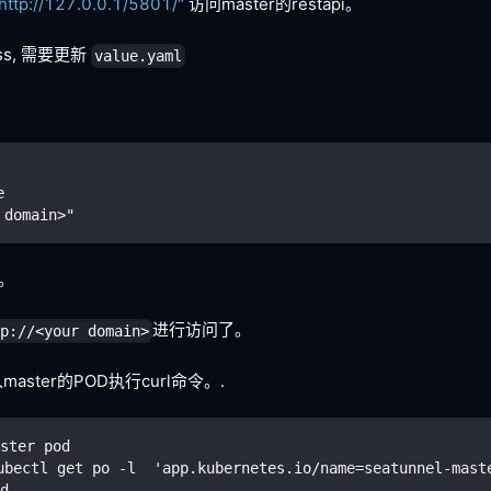
http://127.0.0.1/5801/"
访问master的restapi。
ss, 需要更新
value.yaml
e
 domain>"
l。
进行访问了。
tp://<your domain>
ster的POD执行curl命令。.
ter pod
ubectl get po -l  'app.kubernetes.io/name=seatunnel-mast
d