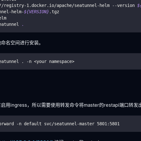
//registry-1.docker.io/apache/seatunnel-helm --version 
$
nnel-helm-
${VERSION}
.tgz
elm
eatunnel 
.
他命名空间进行安装。
eatunnel . -n <your namespace>
用ingress，所以需要使用转发命令将master的restapi端口转发
orward -n default svc/seatunnel-master 
5801
:5801