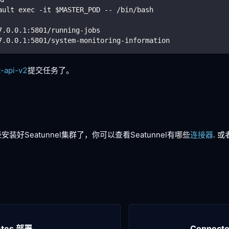
ault exec -it $MASTER_POD -- /bin/bash
7.0.0.1:5801/running-jobs
7.0.0.1:5801/system-monitoring-information
t-api-v2
提交任务了。
好Seatunnel集群了，你可以查看Seatunnel有哪些
连接器
. 
etes 部署
Connec