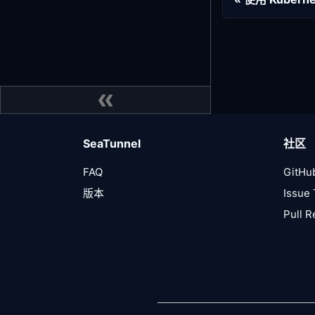
SeaTunnel
社区
FAQ
GitHu
版本
Issue 
Pull 