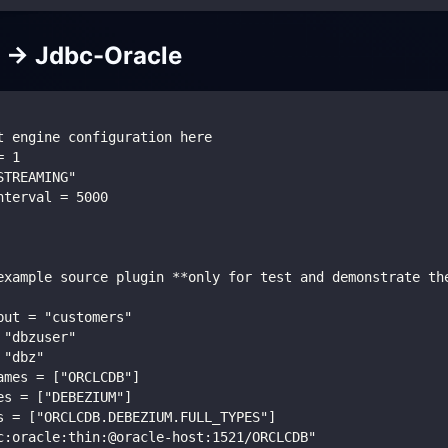
 -> Jdbc-Oracle
t engine configuration here
= 1
STREAMING"
nterval = 5000
example source plugin **only for test and demonstrate th
put = "customers"
 "dbzuser"
 "dbz"
ames = ["ORCLCDB"]
es = ["DEBEZIUM"]
s = ["ORCLCDB.DEBEZIUM.FULL_TYPES"]
c:oracle:thin:@oracle-host:1521/ORCLCDB"