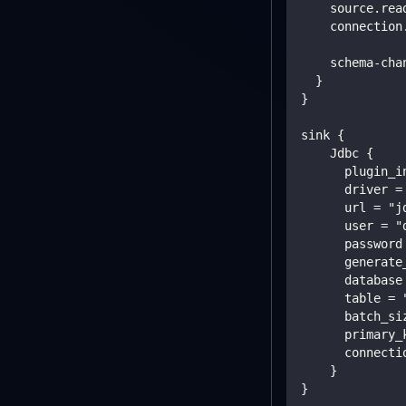
    source.rea
    connection
    schema-cha
  }
}
sink {
    Jdbc {
      plugin_i
      driver =
      url = "j
      user = "
      password
      generate
      database
      table = 
      batch_si
      primary_
      connecti
    }
}