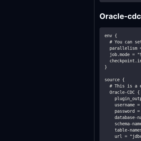
Oracle-cdc
env {
  # You can se
  parallelism 
  job.mode = "
  checkpoint.i
}
source {
  # This is a 
  Oracle-CDC {
    plugin_out
    username =
    password =
    database-n
    schema-nam
    table-name
    url = "jdb