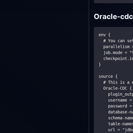
Oracle-cdc
env {
  # You can se
  parallelism 
  job.mode = "
  checkpoint.i
}
source {
  # This is a 
  Oracle-CDC {
    plugin_out
    username =
    password =
    database-n
    schema-nam
    table-name
    url = "jdb