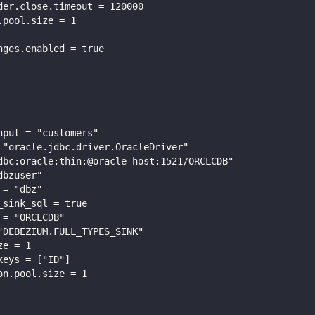
der.close.timeout = 120000
.pool.size = 1
nges.enabled = true
nput = "customers"
 "oracle.jdbc.driver.OracleDriver"
dbc:oracle:thin:@oracle-host:1521/ORCLCDB"
dbzuser"
 = "dbz"
_sink_sql = true
 = "ORCLCDB"
"DEBEZIUM.FULL_TYPES_SINK"
ze = 1
keys = ["ID"]
on.pool.size = 1