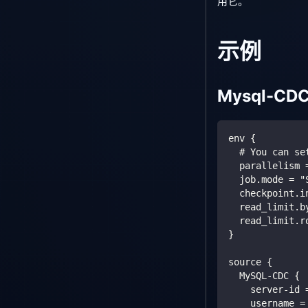
用它。
示例
Mysql-CDC
env {
  # You can se
  parallelism 
  job.mode = "
  checkpoint.i
  read_limit.b
  read_limit.r
}
source {
  MySQL-CDC {
    server-id 
    username =