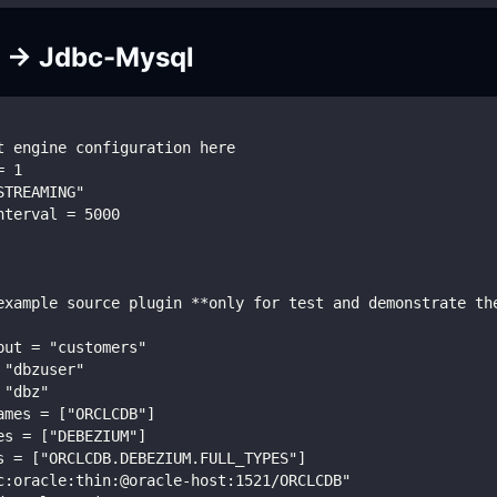
 -> Jdbc-Mysql
t engine configuration here
= 1
STREAMING"
nterval = 5000
example source plugin **only for test and demonstrate th
put = "customers"
 "dbzuser"
 "dbz"
ames = ["ORCLCDB"]
es = ["DEBEZIUM"]
s = ["ORCLCDB.DEBEZIUM.FULL_TYPES"]
c:oracle:thin:@oracle-host:1521/ORCLCDB"