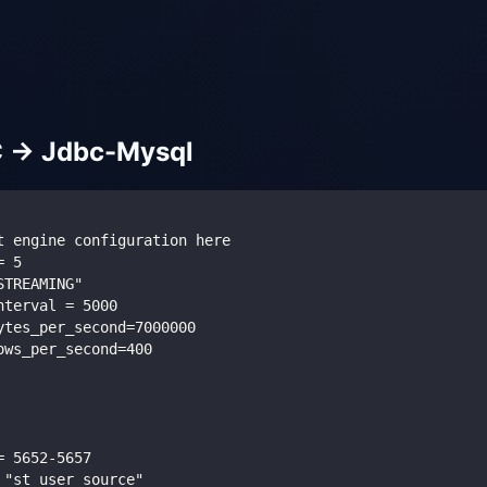
 -> Jdbc-Mysql
t engine configuration here
= 5
STREAMING"
nterval = 5000
ytes_per_second=7000000
ows_per_second=400
= 5652-5657
 "st_user_source"