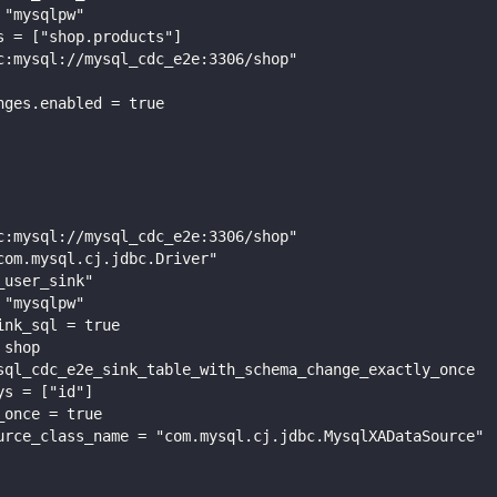
 "mysqlpw"
s = ["shop.products"]
c:mysql://mysql_cdc_e2e:3306/shop"
nges.enabled = true
c:mysql://mysql_cdc_e2e:3306/shop"
com.mysql.cj.jdbc.Driver"
_user_sink"
 "mysqlpw"
ink_sql = true
 shop
sql_cdc_e2e_sink_table_with_schema_change_exactly_once
ys = ["id"]
_once = true
urce_class_name = "com.mysql.cj.jdbc.MysqlXADataSource"