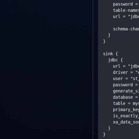
    password =
    table-name
    url = "jdb
    schema-cha
  }
}
sink {
  jdbc {
    url = "jdb
    driver = "
    user = "st
    password =
    generate_s
    database =
    table = my
    primary_ke
    is_exactly
    xa_data_so
  }
}