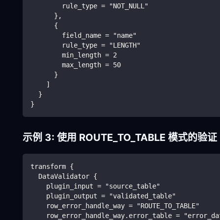
        rule_type = "NOT_NULL"
      },
      {
        field_name = "name"
        rule_type = "LENGTH"
        min_length = 2
        max_length = 50
      }
    ]
  }
}
示例 3: 使用 ROUTE_TO_TABLE 模式的验证
transform {
  DataValidator {
    plugin_input = "source_table"
    plugin_output = "validated_table"
    row_error_handle_way = "ROUTE_TO_TABLE"
    row_error_handle_way.error_table = "error_da