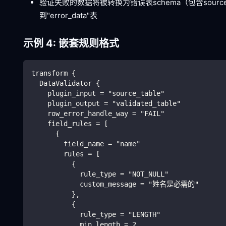
验证失败的数据将被转换为错误表schema（包含source_table_id
到"error_data"表
示例 4: 嵌套规则格式
transform {
  DataValidator {
    plugin_input = "source_table"
    plugin_output = "validated_table"
    row_error_handle_way = "FAIL"
    field_rules = [
      {
        field_name = "name"
        rules = [
          {
            rule_type = "NOT_NULL"
            custom_message = "姓名是必需的"
          },
          {
            rule_type = "LENGTH"
            min_length = 2