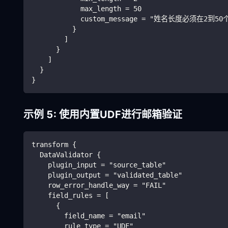
            max_length = 50
            custom_message = "姓名长度必须在2到
          }
        ]
      }
    ]
  }
}
示例 5: 使用内置UDF进行邮箱验证
transform {
  DataValidator {
    plugin_input = "source_table"
    plugin_output = "validated_table"
    row_error_handle_way = "FAIL"
    field_rules = [
      {
        field_name = "email"
        rule_type = "UDF"