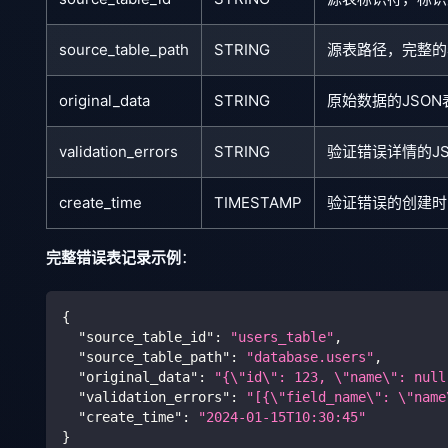
source_table_path
STRING
源表路径，完整的
original_data
STRING
原始数据的JSO
validation_errors
STRING
验证错误详情的J
create_time
TIMESTAMP
验证错误的创建时
完整错误表记录示例
：
{
"source_table_id"
:
"users_table"
,
"source_table_path"
:
"database.users"
,
"original_data"
:
"{\"id\": 123, \"name\": null
"validation_errors"
:
"[{\"field_name\": \"name
"create_time"
:
"2024-01-15T10:30:45"
}