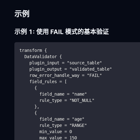
示例
示例 1: 使用 FAIL 模式的基本验证
transform {
  DataValidator {
    plugin_input = "source_table"
    plugin_output = "validated_table"
    row_error_handle_way = "FAIL"
    field_rules = [
      {
        field_name = "name"
        rule_type = "NOT_NULL"
      },
      {
        field_name = "age"
        rule_type = "RANGE"
        min_value = 0
        max_value = 150