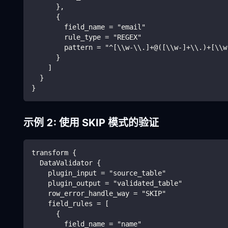
      },
      {
        field_name = "email"
        rule_type = "REGEX"
        pattern = "^[\\w-\\.]+@([\\w-]+\\.)+[\\w
      }
    ]
  }
}
示例 2: 使用 SKIP 模式的验证
transform {
  DataValidator {
    plugin_input = "source_table"
    plugin_output = "validated_table"
    row_error_handle_way = "SKIP"
    field_rules = [
      {
        field_name = "name"