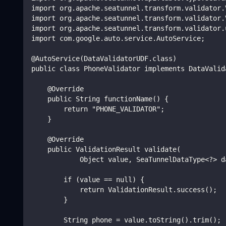
import org.apache.seatunnel.transform.validator.
import org.apache.seatunnel.transform.validator.
import org.apache.seatunnel.transform.validator.
import com.google.auto.service.AutoService;
@AutoService(DataValidatorUDF.class)
public class PhoneValidator implements DataValid
    @Override
    public String functionName() {
        return "PHONE_VALIDATOR";
    }
    @Override
    public ValidationResult validate(
            Object value, SeaTunnelDataType<?> d
        if (value == null) {
            return ValidationResult.success();
        }
        String phone = value.toString().trim();