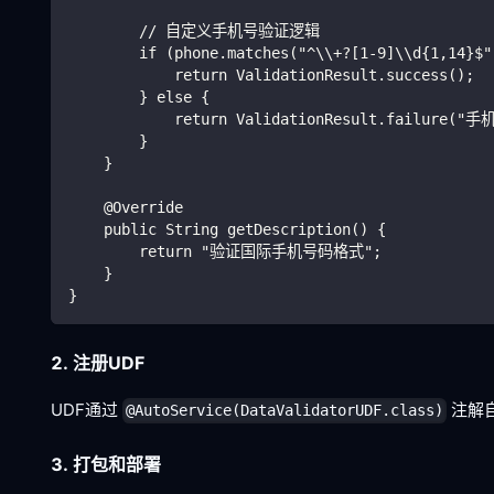
        // 自定义手机号验证逻辑
        if (phone.matches("^\\+?[1-9]\\d{1,14}$"
            return ValidationResult.success();
        } else {
            return ValidationResult.failure(
        }
    }
    @Override
    public String getDescription() {
        return "验证国际手机号码格式";
    }
}
2. 注册UDF
UDF通过
注解自
@AutoService(DataValidatorUDF.class)
3. 打包和部署