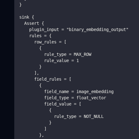
}
sink {
  Assert {
    plugin_input = "binary_embedding_output"
    rules = {
      row_rules = [
        {
          rule_type = MAX_ROW
          rule_value = 1
        }
      ],
      field_rules = [
        {
          field_name = image_embedding
          field_type = float_vector
          field_value = [
            {
              rule_type = NOT_NULL
            }
          ]
        },