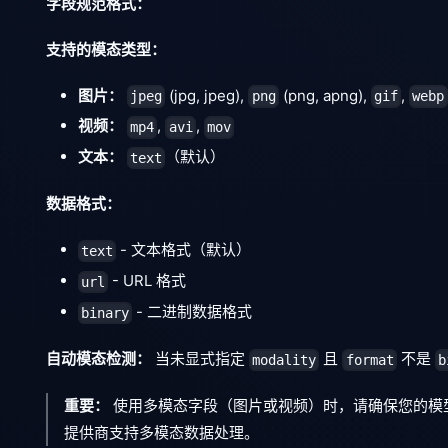
字段规范格式：
支持的模态类型：
图片：
(jpg, jpeg),
(png, apng),
,
jpeg
png
gif
webp
视频：
,
,
mp4
avi
mov
文本：
（默认）
text
数据格式：
- 文本格式（默认）
text
- URL 格式
url
- 二进制数据格式
binary
自动模态检测：
当未显式指定
且
不是
modality
format
b
重要：
使用多模态字段（图片或视频）时，请确保您的模型提
提供商支持多模态数据处理。