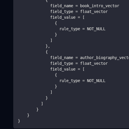
            {
              field_name = book_intro_vector
              field_type = float_vector
              field_value = [
                {
                  rule_type = NOT_NULL
                }
              ]
            },
            {
              field_name = author_biography_vect
              field_type = float_vector
              field_value = [
                {
                  rule_type = NOT_NULL
                }
              ]
            }
          ]
        }
    }
}