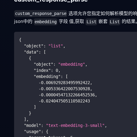
选项允许您指定如何解析模型的响应
custom_response_parse
json中的
字段 值,获取
嵌套
的结果。
embedding
List
List
{
"object"
:
"list"
,
"data"
:
[
{
"object"
:
"embedding"
,
"index"
:
0
,
"embedding"
:
[
-0.006929283495992422
,
-0.005336422007530928
,
-0.00004547132266452536
,
-0.024047505110502243
]
}
]
,
"model"
:
"text-embedding-3-small"
,
"usage"
:
{