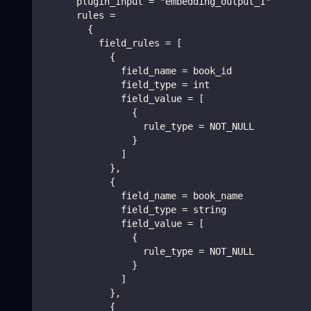
      plugin_input = "embedding_output_1"
      rules =
        {
          field_rules = [
            {
              field_name = book_id
              field_type = int
              field_value = [
                {
                  rule_type = NOT_NULL
                }
              ]
            },
            {
              field_name = book_name
              field_type = string
              field_value = [
                {
                  rule_type = NOT_NULL
                }
              ]
            },
            {