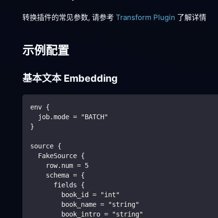
转换插件的常见参数, 请参考
Transform Plugin
了解详情
示例配置
基本文本 Embedding
env {
  job.mode = "BATCH"
}
source {
  FakeSource {
    row.num = 5
    schema = {
      fields {
        book_id = "int"
        book_name = "string"
        book_intro = "string"