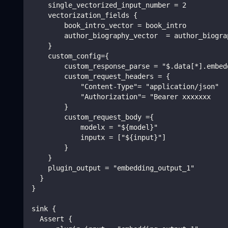
    single_vectorized_input_number = 2
    vectorization_fields {
        book_intro_vector = book_intro
        author_biography_vector  = author_biogra
    }
    custom_config={
        custom_response_parse = "$.data[*].embed
        custom_request_headers = {
            "Content-Type"= "application/json"
            "Authorization"= "Bearer xxxxxxx
        }
        custom_request_body ={
            modelx = "${model}"
            inputx = ["${input}"]
        }
    }
    plugin_output = "embedding_output_1"
  }
}
sink {
  Assert {