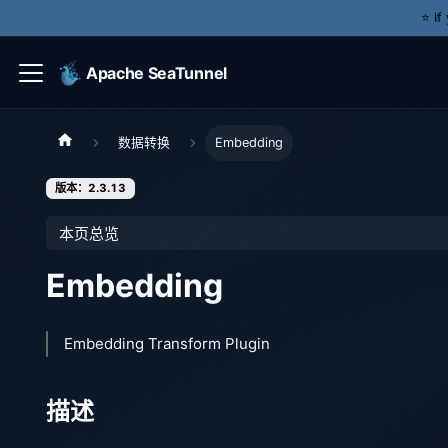
⭐️ I
Apache SeaTunnel
数据转换
Embedding
版本：2.3.13
本页总览
Embedding
Embedding Transform Plugin
描述