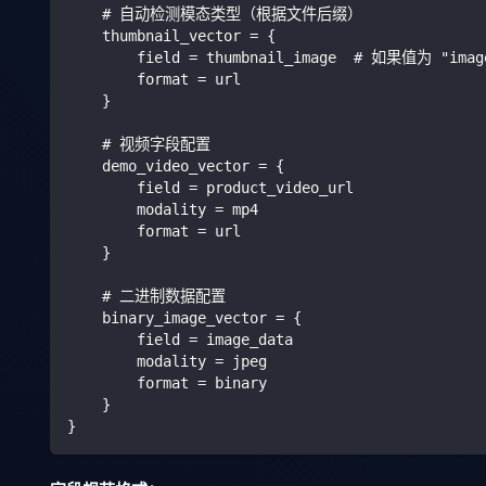
    # 自动检测模态类型（根据文件后缀）
    thumbnail_vector = {
        field = thumbnail_image  # 如果值为 "
        format = url
    }
    # 视频字段配置
    demo_video_vector = {
        field = product_video_url
        modality = mp4
        format = url
    }
    # 二进制数据配置
    binary_image_vector = {
        field = image_data
        modality = jpeg
        format = binary
    }
}