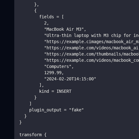
      },
      {
        fields = [
          2,
          "MacBook Air M3",
          "Ultra-thin laptop with M3 chip for in
          "https://example.cimages/macbook_air_m
          "https://example.com/videos/macbook_ai
          "https://example.com/thumbnails/macboo
          "https://example.com/videos/macbook_co
          "Computers",
          1299.99,
          "2024-02-20T14:15:00"
        ],
        kind = INSERT
      }
    ]
    plugin_output = "fake"
  }
}
transform {