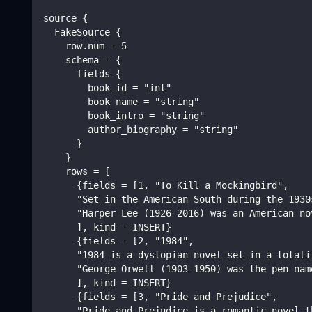
source {
  FakeSource {
    row.num = 5
    schema = {
      fields {
        book_id = "int"
        book_name = "string"
        book_intro = "string"
        author_biography = "string"
      }
    }
    rows = [
      {fields = [1, "To Kill a Mockingbird",
      "Set in the American South during the 1930
      "Harper Lee (1926–2016) was an American no
      ], kind = INSERT}
      {fields = [2, "1984",
      "1984 is a dystopian novel set in a totali
      "George Orwell (1903–1950) was the pen nam
      ], kind = INSERT}
      {fields = [3, "Pride and Prejudice",
      "Pride and Prejudice is a romantic novel t