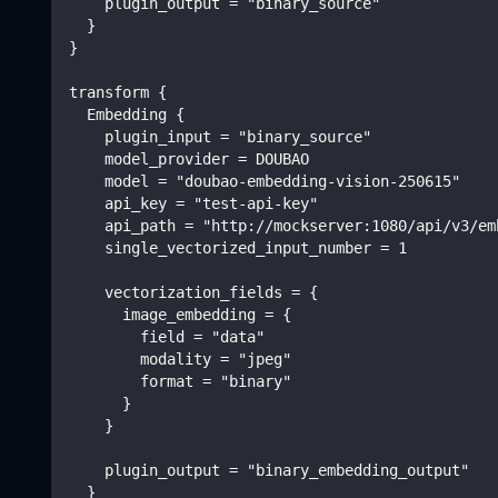
    plugin_output = "binary_source"
  }
}
transform {
  Embedding {
    plugin_input = "binary_source"
    model_provider = DOUBAO
    model = "doubao-embedding-vision-250615"
    api_key = "test-api-key"
    api_path = "http://mockserver:1080/api/v3/em
    single_vectorized_input_number = 1
    vectorization_fields = {
      image_embedding = {
        field = "data"
        modality = "jpeg"
        format = "binary"
      }
    }
    plugin_output = "binary_embedding_output"
  }