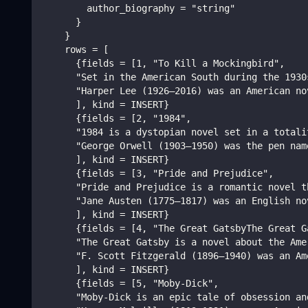
        author_biography = "string"
      }
    }
    rows = [
      {fields = [1, "To Kill a Mockingbird",
      "Set in the American South during the 1930
      "Harper Lee (1926–2016) was an American no
      ], kind = INSERT}
      {fields = [2, "1984",
      "1984 is a dystopian novel set in a totali
      "George Orwell (1903–1950) was the pen nam
      ], kind = INSERT}
      {fields = [3, "Pride and Prejudice",
      "Pride and Prejudice is a romantic novel t
      "Jane Austen (1775–1817) was an English no
      ], kind = INSERT}
      {fields = [4, "The Great GatsbyThe Great G
      "The Great Gatsby is a novel about the Ame
      "F. Scott Fitzgerald (1896–1940) was an Am
      ], kind = INSERT}
      {fields = [5, "Moby-Dick",
      "Moby-Dick is an epic tale of obsession an