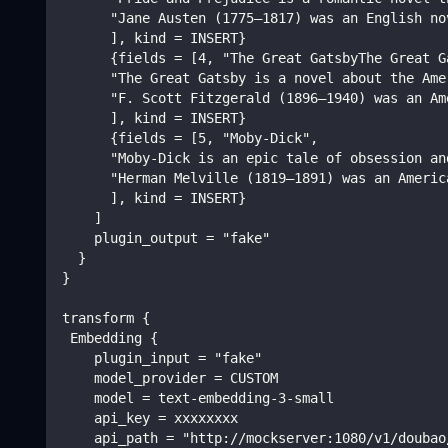
      "Jane Austen (1775–1817) was an English no
      ], kind = INSERT}
      {fields = [4, "The Great GatsbyThe Great G
      "The Great Gatsby is a novel about the Ame
      "F. Scott Fitzgerald (1896–1940) was an Am
      ], kind = INSERT}
      {fields = [5, "Moby-Dick",
      "Moby-Dick is an epic tale of obsession an
      "Herman Melville (1819–1891) was an Americ
      ], kind = INSERT}
    ]
    plugin_output = "fake"
  }
}
transform {
 Embedding {
    plugin_input = "fake"
    model_provider = CUSTOM
    model = text-embedding-3-small
    api_key = xxxxxxxx
    api_path = "http://mockserver:1080/v1/doubao