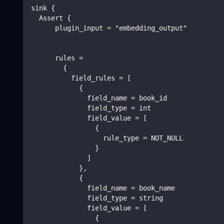
sink {
  Assert {
      plugin_input = "embedding_output"
      rules =
        {
          field_rules = [
            {
              field_name = book_id
              field_type = int
              field_value = [
                {
                  rule_type = NOT_NULL
                }
              ]
            },
            {
              field_name = book_name
              field_type = string
              field_value = [
                {