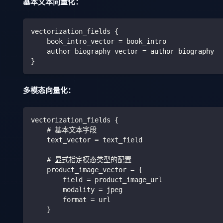
基本文本向量化：
vectorization_fields {
    book_intro_vector = book_intro
    author_biography_vector = author_biography
}
多模态向量化：
vectorization_fields {
    # 基本文本字段
    text_vector = text_field
    # 显式指定模态类型的配置
    product_image_vector = {
        field = product_image_url
        modality = jpeg
        format = url
    }