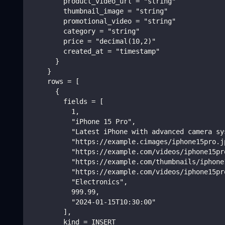
        product_video_url = "string"
        thumbnail_image = "string"
        promotional_video = "string"
        category = "string"
        price = "decimal(10,2)"
        created_at = "timestamp"
      }
    }
    rows = [
      {
        fields = [
          1,
          "iPhone 15 Pro",
          "Latest iPhone with advanced camera sy
          "https://example.cimages/iphone15pro.j
          "https://example.com/videos/iphone15pr
          "https://example.com/thumbnails/iphone
          "https://example.com/videos/iphone15pr
          "Electronics",
          999.99,
          "2024-01-15T10:30:00"
        ],
        kind = INSERT