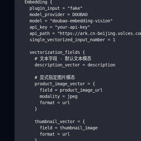
  Embedding {
    plugin_input = "fake"
    model_provider = DOUBAO
    model = "doubao-embedding-vision"
    api_key = "your-api-key"
    api_path = "https://ark.cn-beijing.volces.co
    single_vectorized_input_number = 1
    vectorization_fields {
      # 文本字段 - 默认文本模态
      description_vector = description
      # 显式指定图片模态
      product_image_vector = {
        field = product_image_url
        modality = jpeg
        format = url
      }
      thumbnail_vector = {
        field = thumbnail_image
        format = url
      }