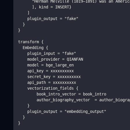
      "Herman Melville (1819–1891) was an Americ
      ], kind = INSERT}
    ]
    plugin_output = "fake"
  }
}
transform {
  Embedding {
    plugin_input = "fake"
    model_provider = QIANFAN
    model = bge_large_en
    api_key = xxxxxxxxxx
    secret_key = xxxxxxxxxx
    api_path = xxxxxxxxxx
    vectorization_fields {
        book_intro_vector = book_intro
        author_biography_vector  = author_biogra
    }
    plugin_output = "embedding_output"
  }
}