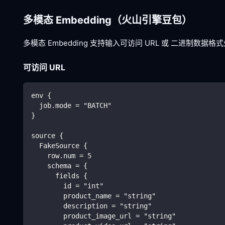
多模态 Embedding（火山引擎豆包）
多模态 Embedding 支持输入可访问 URL 或 二进制数据
可访问 URL
env {
  job.mode = "BATCH"
}
source {
  FakeSource {
    row.num = 5
    schema = {
      fields {
        id = "int"
        product_name = "string"
        description = "string"
        product_image_url = "string"