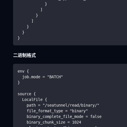
            }
          ]
        }
      ]
    }
  }
}
二进制格式
env {
  job.mode = "BATCH"
}
source {
  LocalFile {
    path = "/seatunnel/read/binary/"
    file_format_type = "binary"
    binary_complete_file_mode = false
    binary_chunk_size = 1024