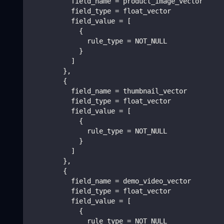
          field_name = product_image_vector
          field_type = float_vector
          field_value = [
            {
              rule_type = NOT_NULL
            }
          ]
        },
        {
          field_name = thumbnail_vector
          field_type = float_vector
          field_value = [
            {
              rule_type = NOT_NULL
            }
          ]
        },
        {
          field_name = demo_video_vector
          field_type = float_vector
          field_value = [
            {
              rule_type = NOT_NULL