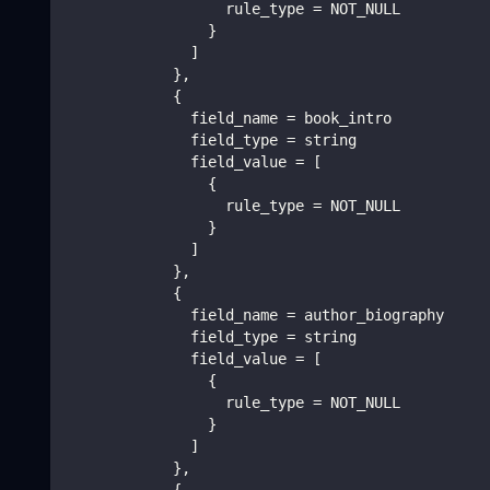
                  rule_type = NOT_NULL
                }
              ]
            },
            {
              field_name = book_intro
              field_type = string
              field_value = [
                {
                  rule_type = NOT_NULL
                }
              ]
            },
            {
              field_name = author_biography
              field_type = string
              field_value = [
                {
                  rule_type = NOT_NULL
                }
              ]
            },