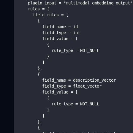
    plugin_input = "multimodal_embedding_output"
    rules = {
      field_rules = [
        {
          field_name = id
          field_type = int
          field_value = [
            {
              rule_type = NOT_NULL
            }
          ]
        },
        {
          field_name = description_vector
          field_type = float_vector
          field_value = [
            {
              rule_type = NOT_NULL
            }
          ]
        },
        {