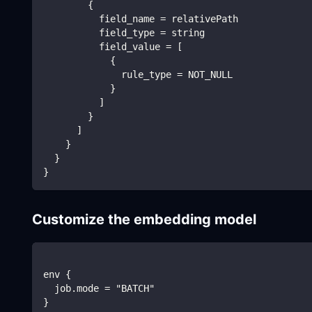
        {
          field_name = relativePath
          field_type = string
          field_value = [
            {
              rule_type = NOT_NULL
            }
          ]
        }
      ]
    }
  }
}
Customize the embedding model
env {
  job.mode = "BATCH"
}