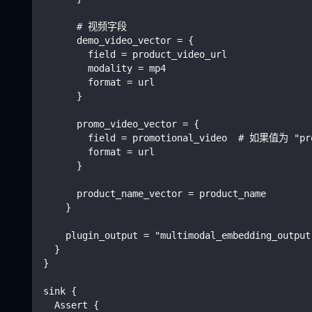
      # 视频字段
      demo_video_vector = {
        field = product_video_url
        modality = mp4
        format = url
      }
      promo_video_vector = {
        field = promotional_video  # 如果值为 "
        format = url
      }
      product_name_vector = product_name
    }
    plugin_output = "multimodal_embedding_output
  }
}
sink {
  Assert {