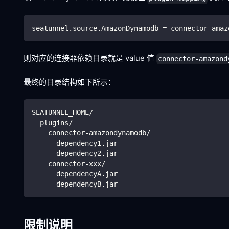
seatunnel.source.AmazonDynamodb = connector-amaz
则对应的连接器依赖目录就是 value 值
connector-amazond
最终的目录结构如下所示：
SEATUNNEL_HOME/
  plugins/
    connector-amazondynamodb/
      dependency1.jar
      dependency2.jar
    connector-xxx/
      dependencyA.jar
      dependencyB.jar
限制说明