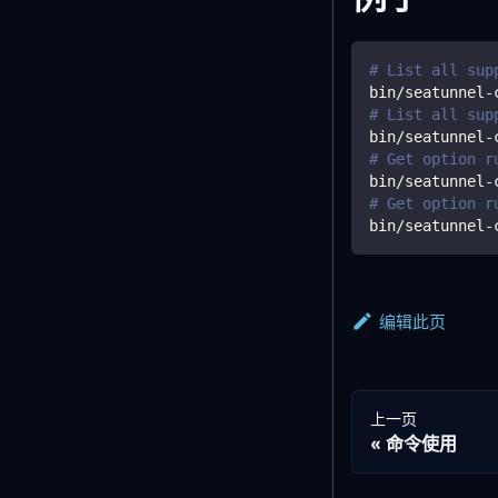
# List all sup
bin/seatunnel-
# List all sup
bin/seatunnel-
# Get option r
bin/seatunnel-
# Get option r
bin/seatunnel-
编辑此页
上一页
命令使用