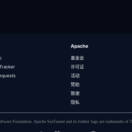
Apache
b
基金会
Tracker
许可证
Requests
活动
赞助
致谢
隐私
tware Foundation. Apache SeaTunnel and its feather logo are trademarks of 