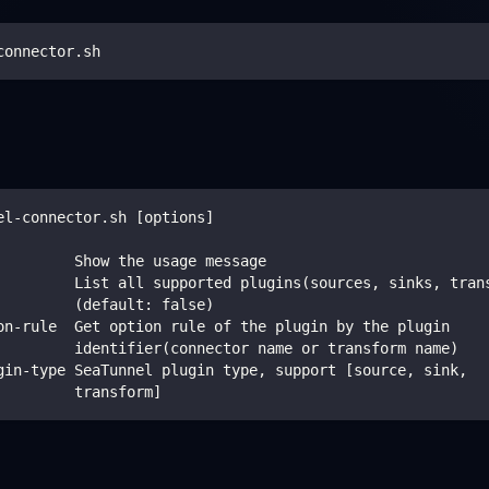
connector.sh
el-connector.sh [options]
         Show the usage message
         List all supported plugins(sources, sinks, tran
         (default: false)
on-rule  Get option rule of the plugin by the plugin 
         identifier(connector name or transform name)
gin-type SeaTunnel plugin type, support [source, sink, 
         transform] 