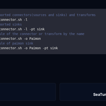
ported connectors(sources and sinks) and transforms
connector.sh -l
ported sinks
connector.sh -l -pt sink
ule of the connector or transform by the name
connector.sh -o Paimon
ule of paimon sink
connector.sh -o Paimon -pt sink
SeaTu