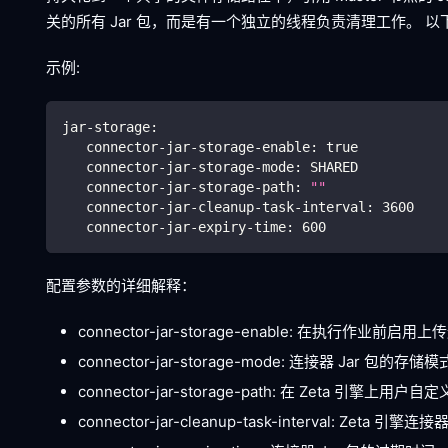
关的所有 Jar 包，而是有一个独立的线程负责清理工作。 
示例:
jar-storage
:
connector-jar-storage-enable
:
true
connector-jar-storage-mode
:
 SHARED
connector-jar-storage-path
:
""
connector-jar-cleanup-task-interval
:
3600
connector-jar-expiry-time
:
600
配置参数的详细解释：
connector-jar-storage-enable: 在执行作业前启
connector-jar-storage-mode: 连接器 J
connector-jar-storage-path: 在 Zeta 引擎
connector-jar-cleanup-task-interval: Ze