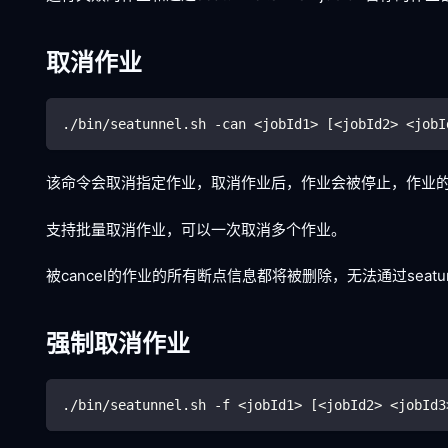
取消作业
./bin/seatunnel.sh -can 
<
jobId
1
>
[
<
jobId
2
>
<
jobI
该命令会取消指定作业，取消作业后，作业会被停止，作业
支持批量取消作业，可以一次取消多个作业。
被cancel的作业的所有断点信息都将被删除，无法通过seatunne
强制取消作业
./bin/seatunnel.sh -f 
<
jobId
1
>
[
<
jobId
2
>
<
jobId
3