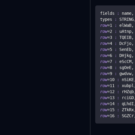
fields 
:
 name,
types 
:
 STRING
row
=
1
:
 elWaB,
row
=
2
:
 uAtnp,
row
=
3
:
 TQEIB,
row
=
4
:
 DcFjo,
row
=
5
:
 SenEb,
row
=
6
:
 DHjkg,
row
=
7
:
 eScCM,
row
=
8
:
 sgOeE,
row
=
9
:
 gwdvw,
row
=
10
:
 nSiKE
row
=
11
:
 xubpl
row
=
12
:
 rHZqb
row
=
13
:
 rciGD
row
=
14
:
 qLhdI
row
=
15
:
 ZTkRx
row
=
16
:
 SGZCr