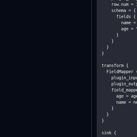
    row.num = 
    schema = {
      fields {
        name =
        age = 
      }
    }
  }
}
transform {
  FieldMapper 
    plugin_inp
    plugin_out
    field_mapp
      age = ag
      name = n
    }
  }
}
sink {