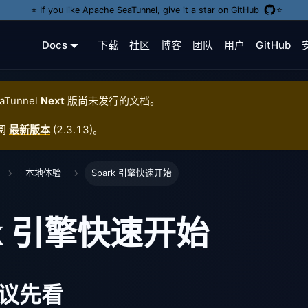
⭐️ If you like Apache SeaTunnel, give it a star on GitHub
⭐️
Docs
下载
社区
博客
团队
用户
GitHub
aTunnel
Next
版尚未发行的文档。
阅
最新版本
(
2.3.13
)。
本地体验
Spark 引擎快速开始
rk 引擎快速开始
议先看