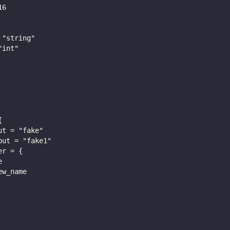
16
 "string"
"int"
{
ut = "fake"
put = "fake1"
er = {
e
ew_name