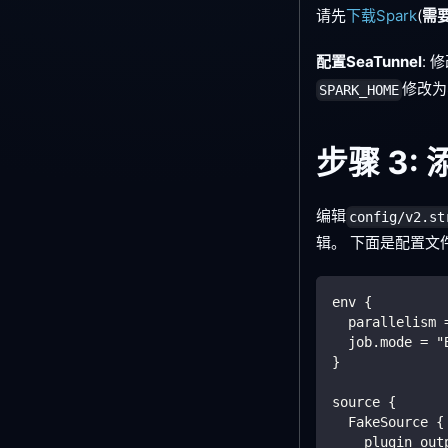
请先
下载Spark
(
需要
配置SeaTunnel
: 
修改为
SPARK_HOME
步骤 3
编辑
config/v2.st
辑。 下面是配置文
env {
  parallelism 
  job.mode = "
}
source {
  FakeSource {
    plugin_out