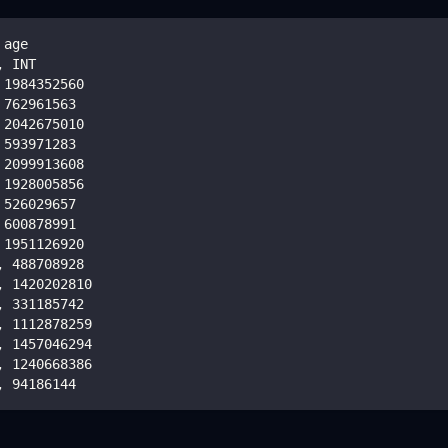
 age
, INT
 
1984352560
 
762961563
 
2042675010
 
593971283
 
2099913608
 
1928005856
 
526029657
 
600878991
 
1951126920
, 
488708928
, 
1420202810
, 
331185742
, 
1112878259
, 
1457046294
, 
1240668386
, 
94186144