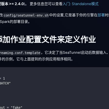
版本 >= 2.4.0
)。 更多信息您可以查看
入门: Standalone模式
修改
中的设置,它是基于你的引擎在
部署
时
config/seatunnel-env.sh
Spark的部署目录。
: 添加作业配置文件来定义作业
，它决定了当SeaTunnel启动后数据输
reaming.conf.template
件的示例，它与上面提到的示例应用程序相同。
= 1
BATCH"
put = "fake"