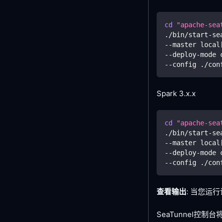
cd
"apache-sea
./bin/start-se
--master local
--deploy-mode 
--config ./con
Spark 3.x.x
cd
"apache-sea
./bin/start-se
--master local
--deploy-mode 
--config ./con
查看输出
: 当您
SeaTunnel控