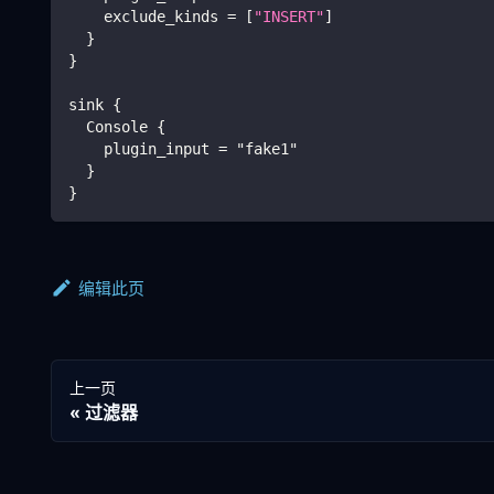
    exclude_kinds = 
[
"INSERT"
]
}
}
sink 
{
  Console 
{
    plugin_input = "fake1"
}
}
编辑此页
上一页
过滤器