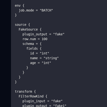
env 
{
  job.mode = "BATCH"
}
source 
{
  FakeSource 
{
    plugin_output = "fake"
    row.num = 100
    schema = 
{
      fields 
{
        id = "int"
        name = "string"
        age = "int"
}
}
}
}
transform 
{
  FilterRowKind 
{
    plugin_input = "fake"
    plugin_output = "fake1"