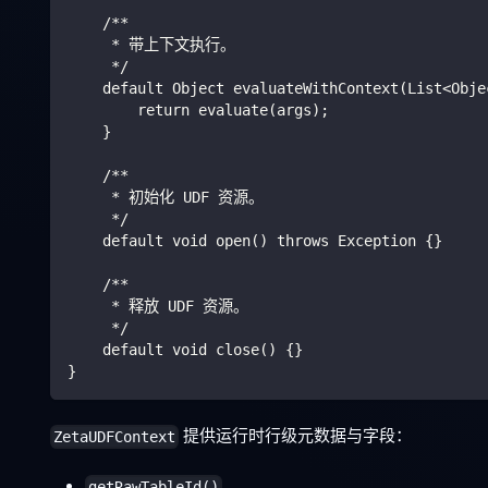
    /**
     * 带上下文执行。
     */
    default Object evaluateWithContext(List<Obje
        return evaluate(args);
    }
    /**
     * 初始化 UDF 资源。
     */
    default void open() throws Exception {}
    /**
     * 释放 UDF 资源。
     */
    default void close() {}
}
提供运行时行级元数据与字段：
ZetaUDFContext
getRawTableId()