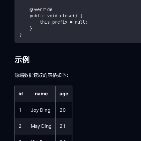
    @Override
    public void close() {
        this.prefix = null;
    }
}
示例
源端数据读取的表格如下：
id
name
age
1
Joy Ding
20
2
May Ding
21