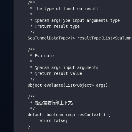
    /**
     * The type of function result
     *
     * @param argsType input arguments type
     * @return result type
     */
    SeaTunnelDataType<?> resultType(List<SeaTunn
    /**
     * Evaluate
     *
     * @param args input arguments
     * @return result value
     */
    Object evaluate(List<Object> args);
    /**
     * 是否需要行级上下文。
     */
    default boolean requiresContext() {
        return false;
    }