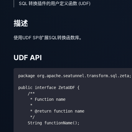
SQL 转换插件的用户定义函数 (UDF)
描述
使用UDF SPI扩展SQL转换函数库。
UDF API
package org.apache.seatunnel.transform.sql.zeta;
public interface ZetaUDF {
    /**
     * Function name
     *
     * @return function name
     */
    String functionName();