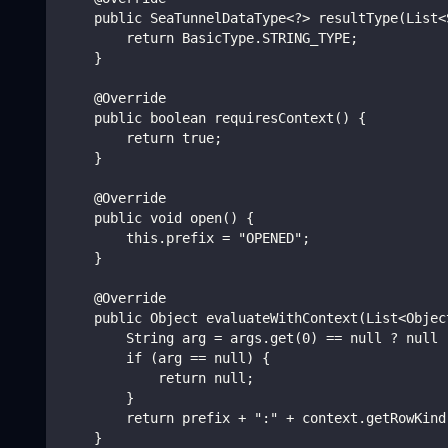
    public SeaTunnelDataType<?> resultType(List<
        return BasicType.STRING_TYPE;
    }
    @Override
    public boolean requiresContext() {
        return true;
    }
    @Override
    public void open() {
        this.prefix = "OPENED";
    }
    @Override
    public Object evaluateWithContext(List<Objec
        String arg = args.get(0) == null ? null 
        if (arg == null) {
            return null;
        }
        return prefix + ":" + context.getRowKind
    }