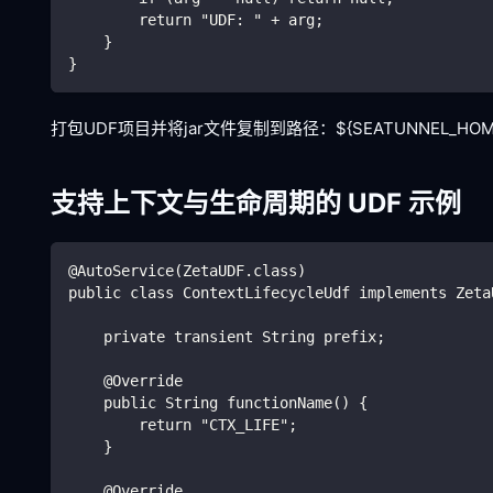
        return "UDF: " + arg;
    }
}
打包UDF项目并将jar文件复制到路径：${SEATUNNEL_HOME}
支持上下文与生命周期的 UDF 示例
@AutoService(ZetaUDF.class)
public class ContextLifecycleUdf implements Zeta
    private transient String prefix;
    @Override
    public String functionName() {
        return "CTX_LIFE";
    }
    @Override