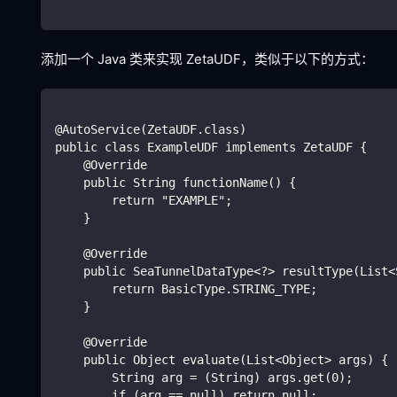
添加一个 Java 类来实现 ZetaUDF，类似于以下的方式：
@AutoService(ZetaUDF.class)
public class ExampleUDF implements ZetaUDF {
    @Override
    public String functionName() {
        return "EXAMPLE";
    }
    @Override
    public SeaTunnelDataType<?> resultType(List<
        return BasicType.STRING_TYPE;
    }
    @Override
    public Object evaluate(List<Object> args) {
        String arg = (String) args.get(0);
        if (arg == null) return null;