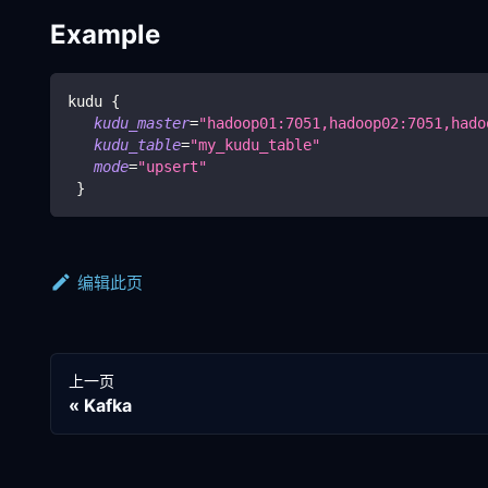
Example
kudu 
{
kudu_master
=
"hadoop01:7051,hadoop02:7051,hado
kudu_table
=
"my_kudu_table"
mode
=
"upsert"
}
编辑此页
上一页
Kafka