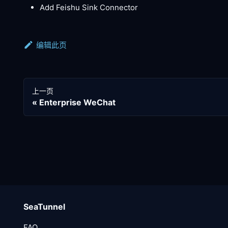
Add Feishu Sink Connector
编辑此页
上一页
Enterprise WeChat
SeaTunnel
FAQ