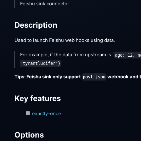
Feishu sink connector
Description
Used to launch Feishu web hooks using data.
For example, if the data from upstream is
[
age: 12, n
"tyrantlucifer"}
Tips: Feishu sink only support
webhook and th
post json
Key features
exactly-once
Options