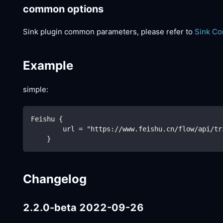
common options
Sink plugin common parameters, please refer to
Sink C
Example
simple:
Feishu {
        url = "https://www.feishu.cn/flow/api/tr
    }
Changelog
2.2.0-beta 2022-09-26