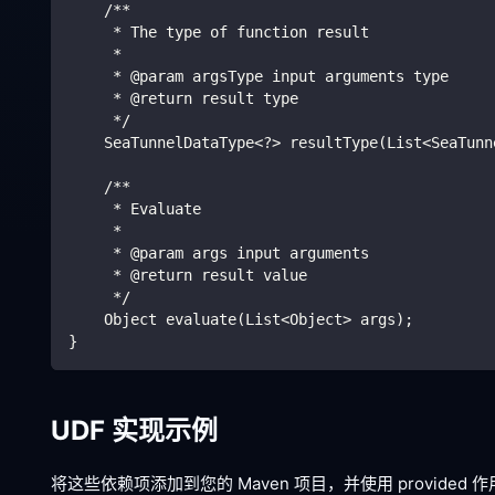
    /**
     * The type of function result
     *
     * @param argsType input arguments type
     * @return result type
     */
    SeaTunnelDataType<?> resultType(List<SeaTunn
    /**
     * Evaluate
     *
     * @param args input arguments
     * @return result value
     */
    Object evaluate(List<Object> args);
}
UDF 实现示例
将这些依赖项添加到您的 Maven 项目，并使用 provided 