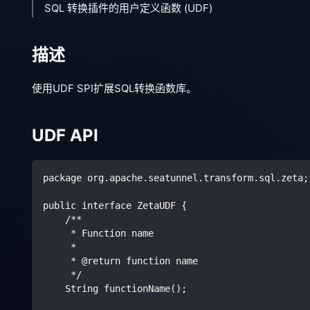
SQL 转换插件的用户定义函数 (UDF)
描述
使用UDF SPI扩展SQL转换函数库。
UDF API
package org.apache.seatunnel.transform.sql.zeta;
public interface ZetaUDF {
    /**
     * Function name
     *
     * @return function name
     */
    String functionName();