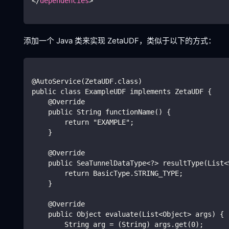
</
dependencies
>
添加一个 Java 类来实现 ZetaUDF，类似于以下的方式：
@AutoService(ZetaUDF.class)
public class ExampleUDF implements ZetaUDF {
    @Override
    public String functionName() {
        return "EXAMPLE";
    }
    @Override
    public SeaTunnelDataType<?> resultType(List<
        return BasicType.STRING_TYPE;
    }
    @Override
    public Object evaluate(List<Object> args) {
        String arg = (String) args.get(0);