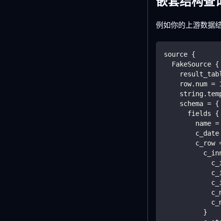
嵌套结构查
例如你的上游数据
source {
  FakeSource {
    result_tab
    row.num = 
    string.tem
    schema = {
      fields {
        name =
        c_date
        c_row 
          c_in
            c_
            c_
            c_
            c_
            c_
          }