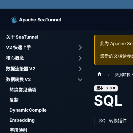
Apache SeaTunnel
关于 SeaTunnel
此为
Apache Se
V2 快速上手
最新的文档请参
核心概念
数据连接器 V2
数据转换 
数据转换 V2
版本：2.3.8
转换常见选项
SQL
复制
DynamicCompile
Embedding
SQL 转换插件
字段映射