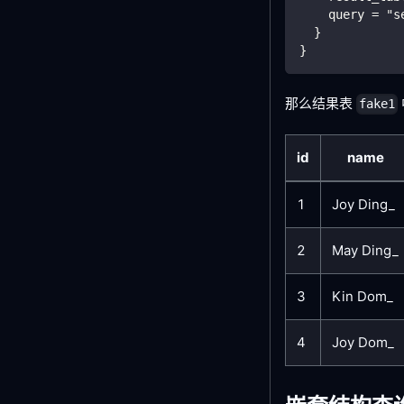
    query = "s
  }
}
那么结果表
fake1
id
name
1
Joy Ding_
2
May Ding_
3
Kin Dom_
4
Joy Dom_