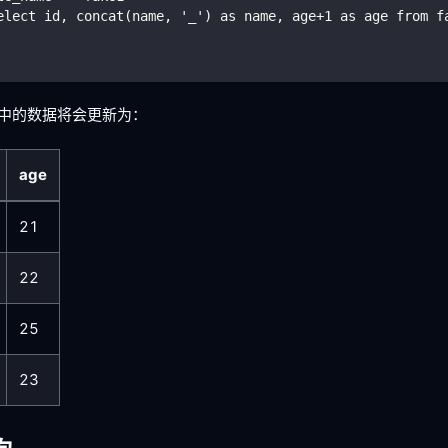
elect id, concat(name, '_') as name, age+1 as age from f
中的数据将会更新为：
age
21
22
25
23