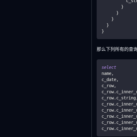
          c_st
        }
      }
    }
  }
}
那么下列所有的查
select
name
,
c_date
,
c_row
,
c_row
.
c_inner_
c_row
.
c_string
c_row
.
c_inner_
c_row
.
c_inner_
c_row
.
c_inner_
c_row
.
c_inner_
c_row
.
c_inner_