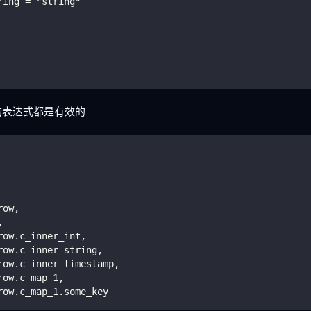
ring = "string"
询表达式都是有效的
row
,
,
row
.
c_inner_int
,
row
.
c_inner_string
,
row
.
c_inner_timestamp
,
row
.
c_map_1
,
row
.
c_map_1
.
some_key