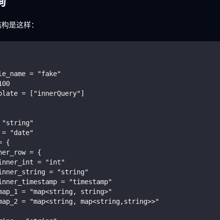
询
结构是这样：
le_name = "fake"
100
plate = ["innerQuery"]
 "string"
 = "date"
= {
ner_row = {
inner_int = "int"
inner_string = "string"
inner_timestamp = "timestamp"
map_1 = "map<string, string>"
map_2 = "map<string, map<string,string>>"