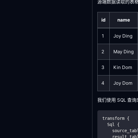
源端数据读取的表
id
name
1
Joy Ding
2
May Ding
3
Kin Dom
4
Joy Dom
我们使用 SQL 
transform {
  Sql {
    source_tab
    result_tab