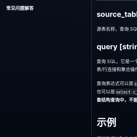
常见问题解答
source_ta
源表名称，查询 S
query
[stri
查询 SQL，它是
表/行连接和聚合操
查询表达式可以是
s
也可以是
select c
套结构查询中，不
示例