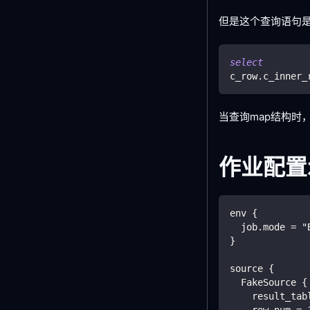
但是这个查询语句
select
c_row
.
c_inner_
当查询map结构时
作业配置
env {
  job.mode = "
}
source {
  FakeSource {
    result_tab
    row.num = 