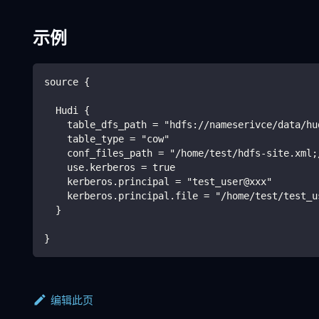
示例
source {
  Hudi {
    table_dfs_path = "hdfs://nameserivce/data/hu
    table_type = "cow"
    conf_files_path = "/home/test/hdfs-site.xml;
    use.kerberos = true
    kerberos.principal = "test_user@xxx"
    kerberos.principal.file = "/home/test/test_u
  }
}
编辑此页