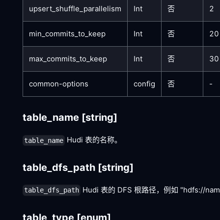
upsert_shuffle_parallelism
Int
否
2
min_commits_to_keep
Int
否
20
max_commits_to_keep
Int
否
30
common-options
config
否
-
table_name
[string]
Hudi 表的名称。
table_name
table_dfs_path
[string]
Hudi 表的 DFS 根路径，例如 "hdfs://namese
table_dfs_path
table_type
[enum]