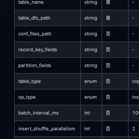
table_name
string
是
-
table_dfs_path
string
是
-
conf_files_path
string
否
-
record_key_fields
string
否
-
partition_fields
string
否
-
table_type
enum
否
co
op_type
enum
否
ins
batch_interval_ms
Int
否
10
insert_shuffle_parallelism
Int
否
2