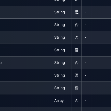
String
是
-
String
否
-
String
否
-
String
否
-
e
String
否
-
String
否
-
String
否
-
Array
否
-