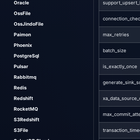
support_upsert_
Oracle
OssFile
connection_chec
OssJindoFile
max_retries
Paimon
Phoenix
batch_size
PostgreSql
is_exactly_once
Pulsar
Rabbitmq
generate_sink_s
Redis
xa_data_source
Redshift
RocketMQ
max_commit_att
S3Redshift
transaction_tim
S3File