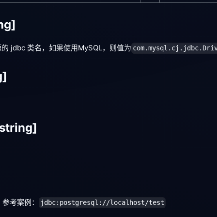
ng]
 jdbc 类名，如果使用MySQL，则值为
com.mysql.cj.jdbc.Dri
g]
string]
L。参考案例：
jdbc:postgresql://localhost/test