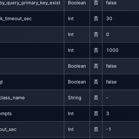
by_query_primary_key_exist
Boolean
否
false
k_timeout_sec
Int
否
30
Int
否
0
Int
否
1000
Boolean
否
false
ql
Boolean
否
false
_class_name
String
否
-
empts
Int
否
3
eout_sec
Int
否
-1