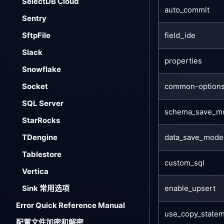
SelectDB Cloud
auto_commit
Sentry
field_ide
SftpFile
Slack
properties
Snowflake
common-option
Socket
SQL Server
schema_save_m
StarRocks
data_save_mode
TDengine
Tablestore
custom_sql
Vertica
enable_upsert
Sink 常用选项
Error Quick Reference Manual
use_copy_state
配置文件加密和解密