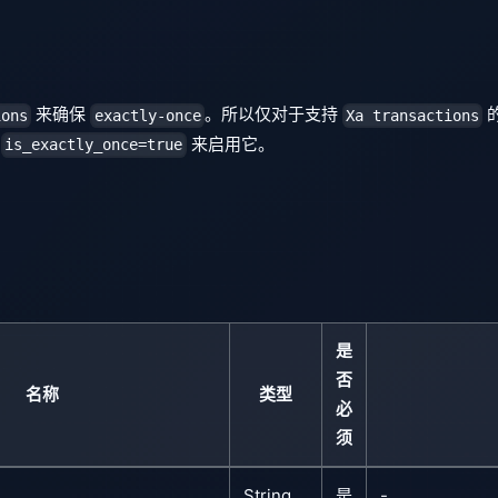
来确保
。所以仅对于支持
ions
exactly-once
Xa transactions
置
来启用它。
is_exactly_once=true
是
否
名称
类型
必
须
String
是
-