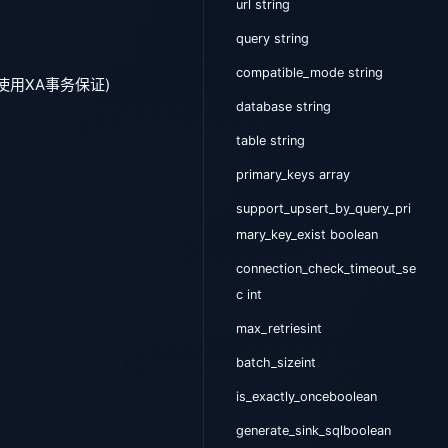
url string
query string
compatible_mode string
用XA事务保证)
database string
table string
primary_keys array
support_upsert_by_query_pri
mary_key_exist boolean
connection_check_timeout_se
c int
max_retriesint
batch_sizeint
is_exactly_onceboolean
generate_sink_sqlboolean