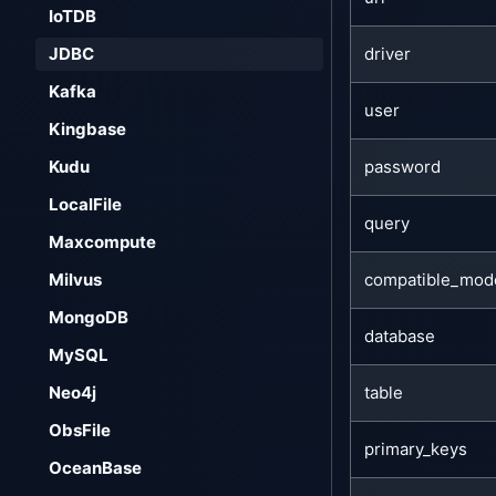
IoTDB
driver
JDBC
Kafka
user
Kingbase
password
Kudu
LocalFile
query
Maxcompute
compatible_mod
Milvus
MongoDB
database
MySQL
table
Neo4j
ObsFile
primary_keys
OceanBase