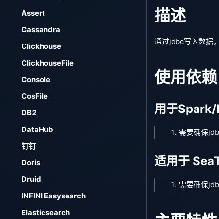
描述
Assert
Cassandra
通过jdbc写入数
Clickhouse
ClickhouseFile
使用依赖
Console
CosFile
用于Spark/
DB2
DataHub
需要确保jd
钉钉
适用于 SeaT
Doris
Druid
需要确保jd
INFINI Easysearch
Elasticsearch