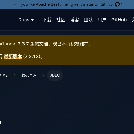
⭐️ If you like Apache SeaTunnel, give it a star on GitHub
⭐️
Docs
下载
社区
博客
团队
用户
GitHub
aTunnel
2.3.7
版的文档，现已不再积极维护。
阅
最新版本
(
2.3.13
)。
 V2
数据写入
JDBC
器