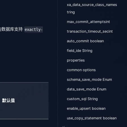
xa_data_source_class_names
tring
max_commit_attemptsint
的数据库支持
exactly-
transaction_timeout_secint
auto_commit boolean
field_ide String
properties
common options
schema_save_mode Enum
data_save_mode Enum
custom_sql String
默认值
enable_upsert boolean
use_copy_statement boolean