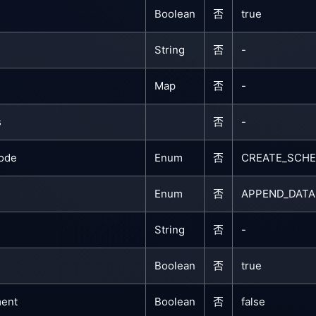
Boolean
否
true
String
否
-
Map
否
-
s
否
-
ode
Enum
否
CREATE_SCH
Enum
否
APPEND_DATA
String
否
-
Boolean
否
true
ment
Boolean
否
false