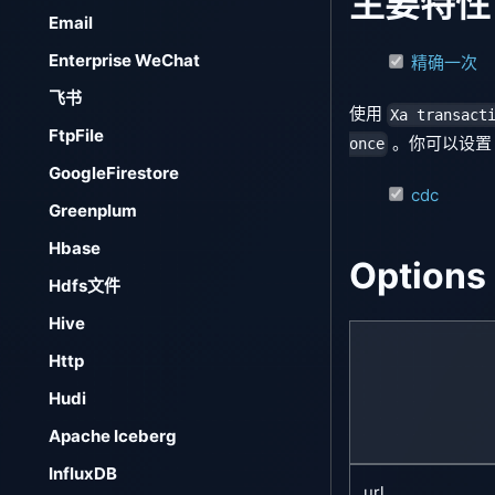
主要特性
Email
Enterprise WeChat
精确一次
飞书
使用
Xa transact
FtpFile
。你可以设
once
GoogleFirestore
cdc
Greenplum
Hbase
Options
Hdfs文件
Hive
Http
Hudi
Apache Iceberg
InfluxDB
url